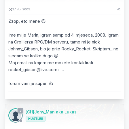
27. Jul 2009.
#1
Zzop, eto mene 😉
Ime mi je Marin, igram samp od 4. mjeseca, 2008. Igram
na CroHerza RPG/DM serveru, tamo mi je nick
Johnny_Gibson, bio je prije Rocky_Rocket. Skriptam...ne
sjecam se koliko dugo 😛
Moj email na kojem me mozete kontaktirati
rocket_gibson@live.com i ...
forum vam je super 👍
3
[CH]Jony_Man aka Lukas
HUSTLER