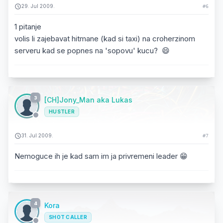
29. Jul 2009.
#6
1 pitanje
volis li zajebavat hitmane (kad si taxi) na croherzinom
serveru kad se popnes na 'sopovu' kucu? 😄
3
[CH]Jony_Man aka Lukas
HUSTLER
31. Jul 2009.
#7
Nemoguce ih je kad sam im ja privremeni leader 😁
4
Kora
SHOT CALLER