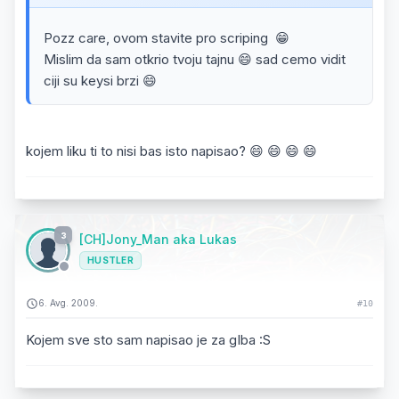
Pozz care, ovom stavite pro scriping 😁
Mislim da sam otkrio tvoju tajnu 😄 sad cemo vidit
ciji su keysi brzi 😄
kojem liku ti to nisi bas isto napisao? 😄 😄 😄 😄
3
[CH]Jony_Man aka Lukas
HUSTLER
6. Avg. 2009.
#10
Kojem sve sto sam napisao je za gIba :S