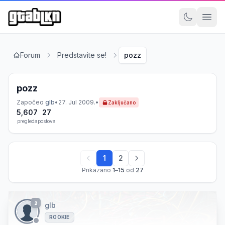
Forum
Predstavite se!
pozz
pozz
Započeo
gIb
•
27. Jul 2009.
•
Zaključano
5,607
27
pregleda
postova
1
2
Prikazano
1
–
15
od
27
2
gIb
ROOKIE