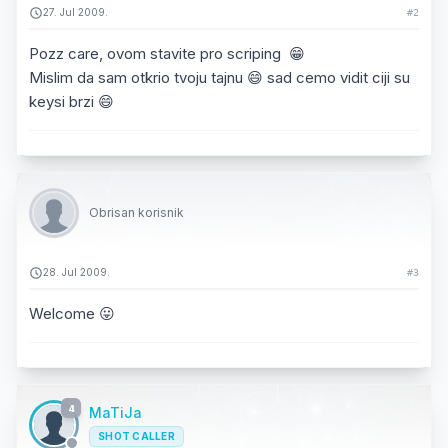
27. Jul 2009.
#2
Pozz care, ovom stavite pro scriping 😁
Mislim da sam otkrio tvoju tajnu 😄 sad cemo vidit ciji su
keysi brzi 😄
Obrisan korisnik
28. Jul 2009.
#3
Welcome 😛
4
MaTiJa
SHOT CALLER