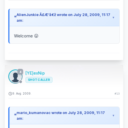
AlienJunkie Ã£Æ’â€ž wrote on July 28, 2009, 11:17
am:
Welcome 😛
4
[YE]exNip
SHOT CALLER
9. Avg. 2009.
#13
mario_kumanovac wrote on July 28, 2009, 11:17
am: