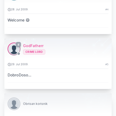
28. Jul 2009.
#4
Welcome 😄
5
GodFatherr
CRIME LORD
29. Jul 2009.
#5
DobroDoso...
Obrisan korisnik