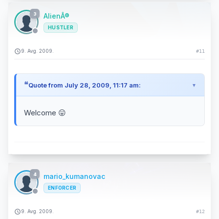
3
AlienÂ®
HUSTLER
9. Avg. 2009.
#11
Quote from July 28, 2009, 11:17 am:
Welcome 😛
4
mario_kumanovac
ENFORCER
9. Avg. 2009.
#12