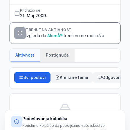
Pridružio se
21. Maj 2009.
TRENUTNA AKTIVNOST
Izgleda da
AlienÂ®
trenutno ne radi ništa
Aktivnost
Postignuća
Svi postovi
Kreirane teme
Odgovori
Podešavanja kolačića
Još nema aktivnosti
Koristimo kolačiće da poboljšamo vaše iskustvo.