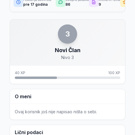
pre 17 godina
86
9
24
3
Novi Član
Nivo 3
40 XP
100 XP
O meni
Ovaj korisnik još nije napisao ništa o sebi.
Lični podaci