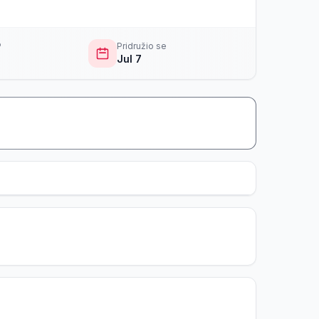
P
Pridružio se
Jul 7