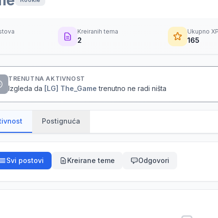
me
stova
Kreiranih tema
Ukupno X
2
165
TRENUTNA AKTIVNOST
Izgleda da
[LG] The_Game
trenutno ne radi ništa
tivnost
Postignuća
Svi postovi
Kreirane teme
Odgovori