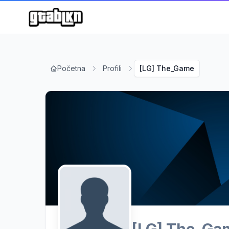
Početna
Profili
[LG] The_Game