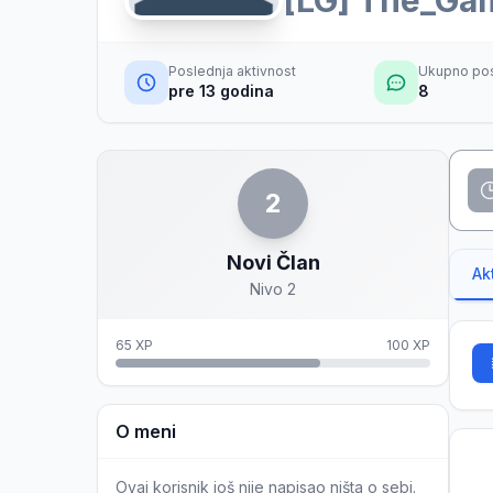
[LG] The_Ga
Poslednja aktivnost
Ukupno po
pre 13 godina
8
2
Novi Član
Ak
Nivo 2
65 XP
100 XP
O meni
Ovaj korisnik još nije napisao ništa o sebi.