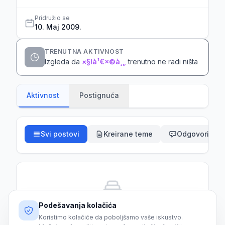
Pridružio se
10. Maj 2009.
TRENUTNA AKTIVNOST
Izgleda da
×§là¹€×©à¸„
trenutno ne radi ništa
Aktivnost
Postignuća
Svi postovi
Kreirane teme
Odgovori
Podešavanja kolačića
Još nema aktivnosti
Koristimo kolačiće da poboljšamo vaše iskustvo.