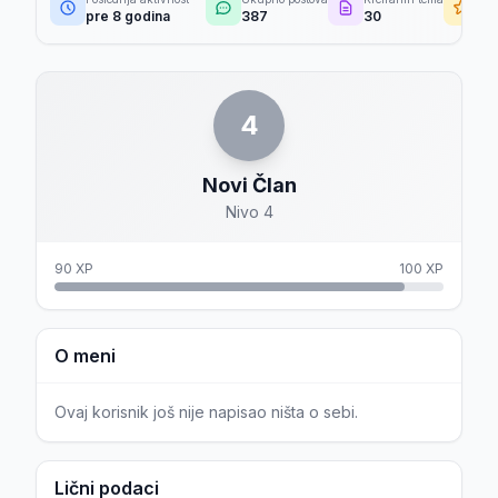
pre 8 godina
387
30
39
4
Novi Član
Nivo 4
90 XP
100 XP
O meni
Ovaj korisnik još nije napisao ništa o sebi.
Lični podaci