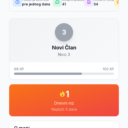
pre jednog dana
41
34
26
3
Novi Član
Nivo 3
68 XP
100 XP
1
Dnevni niz
Najduži: 5 dana