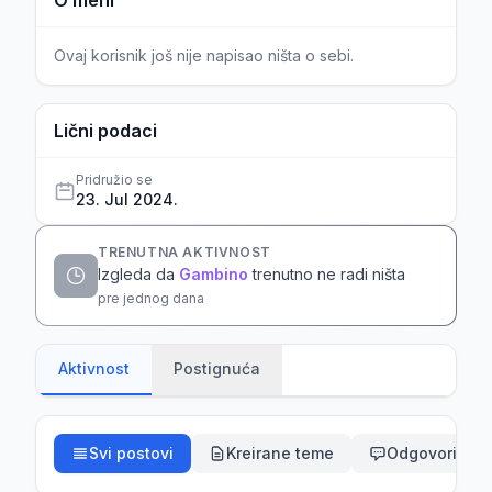
O meni
Ovaj korisnik još nije napisao ništa o sebi.
Lični podaci
Pridružio se
23. Jul 2024.
TRENUTNA AKTIVNOST
Izgleda da
Gambino
trenutno ne radi ništa
pre jednog dana
Aktivnost
Postignuća
Svi postovi
Kreirane teme
Odgovori