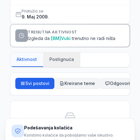
Pridružio se
9. Maj 2009.
TRENUTNA AKTIVNOST
Izgleda da
[BM]Vuki
trenutno ne radi ništa
Aktivnost
Postignuća
Svi postovi
Kreirane teme
Odgovori
Podešavanja kolačića
Još nema aktivnosti
Koristimo kolačiće da poboljšamo vaše iskustvo.