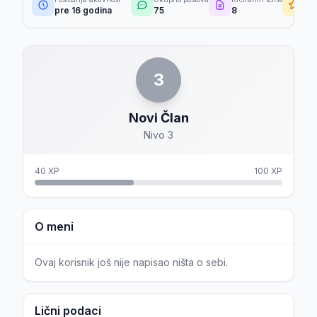
pre 16 godina
75
8
24
3
Novi Član
Nivo 3
40 XP
100 XP
O meni
Ovaj korisnik još nije napisao ništa o sebi.
Lični podaci