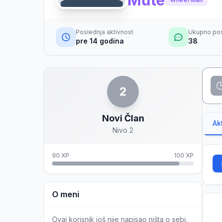
Mute
Poslednja aktivnost
Ukupno po
pre 14 godina
38
2
Novi Član
Ak
Nivo 2
90 XP
100 XP
O meni
Ovaj korisnik još nije napisao ništa o sebi.