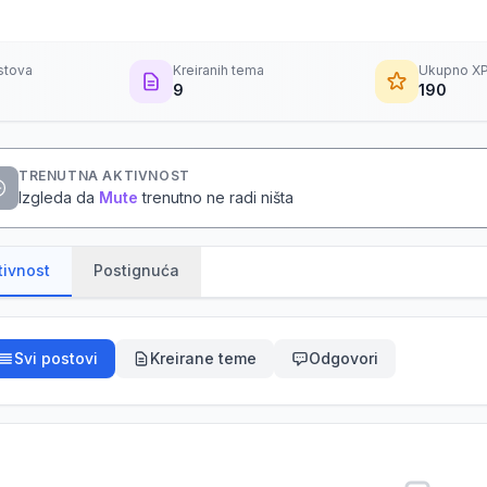
stova
Kreiranih tema
Ukupno X
9
190
TRENUTNA AKTIVNOST
Izgleda da
Mute
trenutno ne radi ništa
tivnost
Postignuća
Svi postovi
Kreirane teme
Odgovori