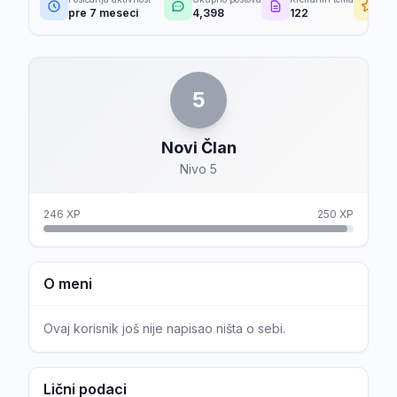
pre 7 meseci
4,398
122
64
5
Novi Član
Nivo 5
246 XP
250 XP
O meni
Ovaj korisnik još nije napisao ništa o sebi.
Lični podaci