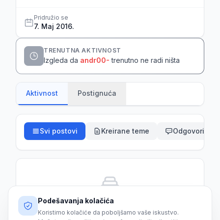
Pridružio se
7. Maj 2016.
TRENUTNA AKTIVNOST
Izgleda da
andr00-
trenutno ne radi ništa
Aktivnost
Postignuća
Svi postovi
Kreirane teme
Odgovori
Podešavanja kolačića
Još nema aktivnosti
Koristimo kolačiće da poboljšamo vaše iskustvo.