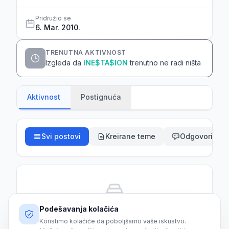
Pridružio se
6. Mar. 2010.
TRENUTNA AKTIVNOST
Izgleda da
INE$TA$ION
trenutno ne radi ništa
Aktivnost
Postignuća
Svi postovi
Kreirane teme
Odgovori
Podešavanja kolačića
Još nema aktivnosti
Koristimo kolačiće da poboljšamo vaše iskustvo.