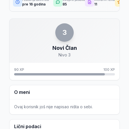
pre 16 godina
85
11
29
3
Novi Član
Nivo 3
90 XP
100 XP
O meni
Ovaj korisnik još nije napisao ništa o sebi.
Lični podaci