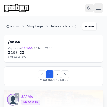
Forum
Skriptanje
Pitanja & Pomoć
/save
/save
Započeo
SARMA
•
17. Nov. 2009.
3,197
23
pregleda
postova
1
2
Prikazano
1
–
15
od
23
4
SARMA
MADE MAN