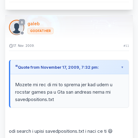
5
galeb
GODFATHER
17. Nov. 2009.
#11
Quote from November 17, 2009, 7:32 pm:
Mozete mi rec di mi to sprema jer kad udem u
rocstar games pa u Gta san andreas nema mi
savedpositions.txt
odi search i upisi savedpositions.txt i naci ce ti 😄