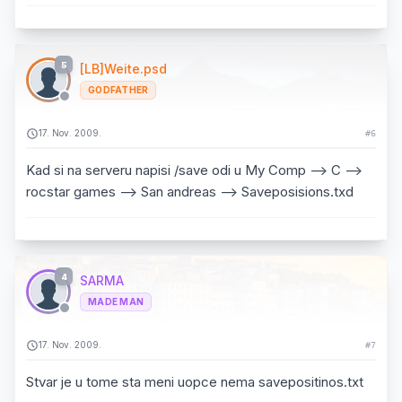
5
[LB]Weite.psd
GODFATHER
17. Nov. 2009.
#6
Kad si na serveru napisi /save odi u My Comp --> C -->
rocstar games --> San andreas --> Saveposisions.txd
4
SARMA
MADE MAN
17. Nov. 2009.
#7
Stvar je u tome sta meni uopce nema savepositinos.txt