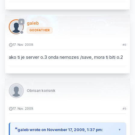
5
galeb
GODFATHER
17. Nov. 2009.
#8
ako ti je server o.3 onda nemozes /save, mora ti biti o.2
Obrisan korisnik
17. Nov. 2009.
#9
galeb wrote on November 17, 2009, 1:37 pm: