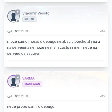
2
Vladimir Vessto
ROOKIE
18. Nov. 2009.
#14
moze samo moras u debugu neizbaciti poruku al ima a
na serverima nemoze neznam zasto ni meni nece na
serveru da sacuva
4
SARMA
MADE MAN
18. Nov. 2009.
#15
nece probo sam i u debugu