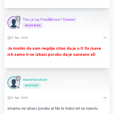
4
Tko je taj PokÃ©mon? Dexter!
MADE MAN
17. Nov. 2009.
#4
Ja mislim da sam negdje citao da je u 0.3a /save
isti samo ti ne izbaci poruku da je saveano xD
3
wavefunction
HUSTLER
17. Nov. 2009.
#5
stvarno ne izbaci poruku al file bi trebo bit na mjestu