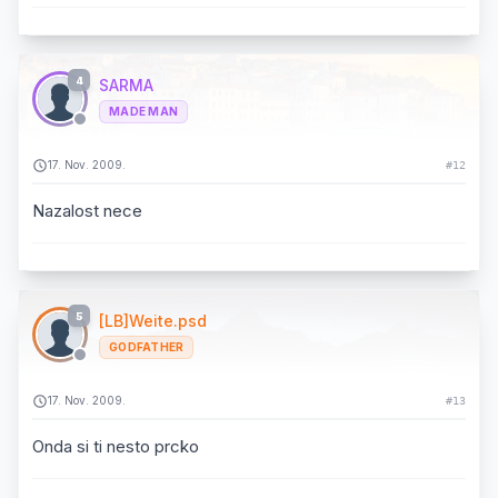
4
SARMA
MADE MAN
17. Nov. 2009.
#12
Nazalost nece
5
[LB]Weite.psd
GODFATHER
17. Nov. 2009.
#13
Onda si ti nesto prcko