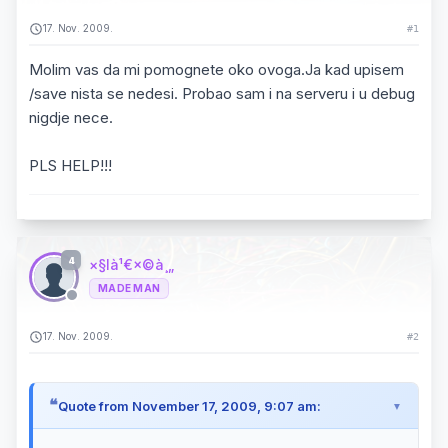
17. Nov. 2009.
#1
Molim vas da mi pomognete oko ovoga.Ja kad upisem
/save nista se nedesi. Probao sam i na serveru i u debug
nigdje nece.
PLS HELP!!!
4
×§là¹€×©à¸„
MADE MAN
17. Nov. 2009.
#2
Quote from November 17, 2009, 9:07 am: