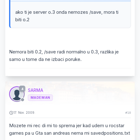
ako ti je server o.3 onda nemozes /save, mora ti
biti o.2
Nemora biti 0.2, /save radi normalno u 0.3, razlika je
samo u tome da ne izbaci poruke.
4
SARMA
MADE MAN
17. Nov. 2009.
#10
Mozete mi rec di mi to sprema jer kad udem u rocstar
games pa u Gta san andreas nema mi savedpositions.txt