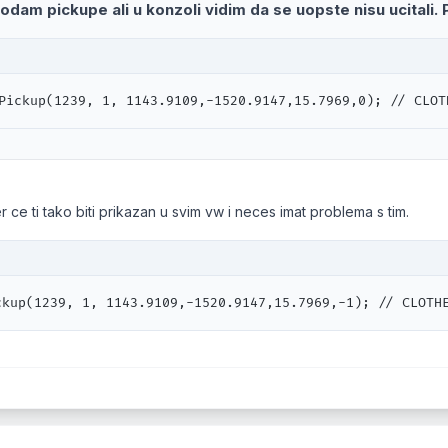
Dodam pickupe ali u konzoli vidim da se uopste nisu ucitali. 
Pickup(1239, 1, 1143.9109,-1520.9147,15.7969,0); // CLOT
jer ce ti tako biti prikazan u svim vw i neces imat problema s tim.
ckup(1239, 1, 1143.9109,-1520.9147,15.7969,-1); // CLOTH