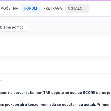
POČETNA
FORUM
PRETRAGA
OSTALO
oblema pomoc!
ma.
gujem na server i stisnem TAB uopste mi nepise SCORE samo je
am pickupe ali u konzoli vidim da se uopste nisu ucitali. Primjer