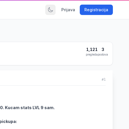
Prijava
Registracija
1,121
3
pregleda
postova
#1
 0. Kucam stats LVL 9 sam.
 pickupa: