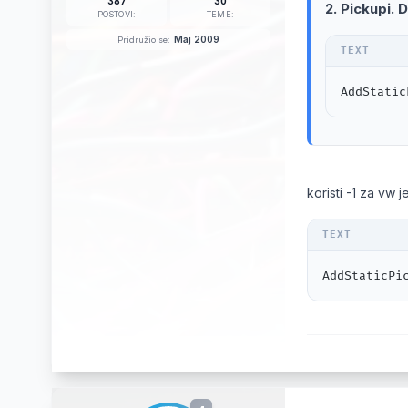
387
30
2. Pickupi. 
POSTOVI:
TEME:
Maj 2009
Pridružio se:
AddStatic
koristi -1 za vw 
AddStaticPi