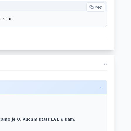
Copy
S SHOP
#2
samo je 0. Kucam stats LVL 9 sam.