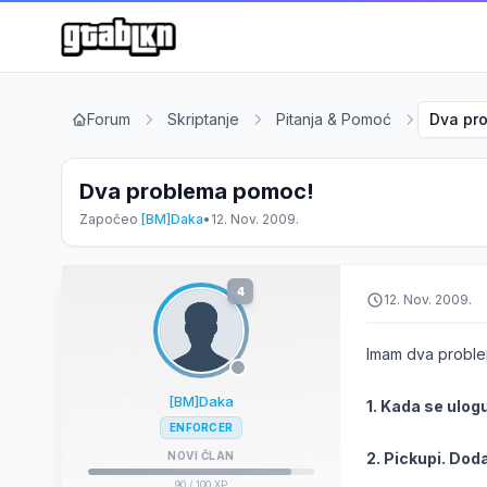
Forum
Skriptanje
Pitanja & Pomoć
Dva pr
Dva problema pomoc!
Započeo
[BM]Daka
•
12. Nov. 2009.
4
12. Nov. 2009.
Imam dva proble
[BM]Daka
1. Kada se ulo
ENFORCER
NOVI ČLAN
2. Pickupi. Dod
90
/ 100 XP