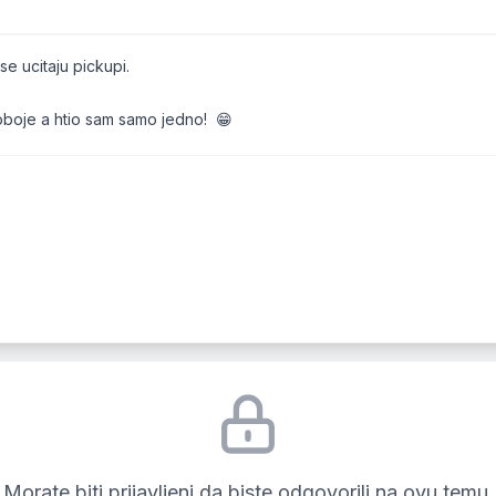
e ucitaju pickupi.
oboje a htio sam samo jedno! 😁
Morate biti prijavljeni da biste odgovorili na ovu temu.