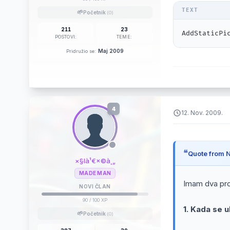
🌱
Početnik
(0)
211
23
AddStaticPi
POSTOVI:
TEME:
Maj 2009
Pridružio se:
4
12. Nov. 2009.
Quote from 
×§là¹€×©à¸„
MADE MAN
Imam dva pr
NOVI ČLAN
90
/ 100 XP
1. Kada se 
🌱
Početnik
(0)