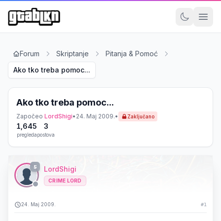
Forum
Skriptanje
Pitanja & Pomoć
Ako tko treba pomoc...
Ako tko treba pomoc...
Započeo
LordShigi
•
24. Maj 2009.
•
Zaključano
1,645
3
pregleda
postova
5
LordShigi
CRIME LORD
24. Maj 2009.
#1