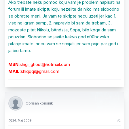
Ako trebate neku pomoc koju vam je problem napisati na
forum ili imate skriptu koju nezelite da niko ima slobodno
se obratite meni. Ja vam te skripte necu uzeti jer kao 1.
vise ne igram samp, 2. napravio bi sam da trebam, 3.
mozeste pitat Nikolu, bAndzija, Sopa, bilo koga da sam
pouzdan. Slobodno se javite kakvo god n00bovsko
pitanje imate, necu vam se smijati jer sam prije par god i
ja bio tamo.
MSN:
shigi_ghost@hotmail.com
MAIL:
shiqqqi@gmail.com
Obrisan korisnik
24. Maj 2009.
#2