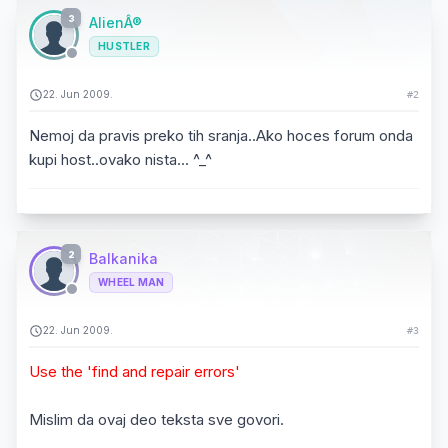
3
AlienÂ®
HUSTLER
22. Jun 2009.
#2
Nemoj da pravis preko tih sranja..Ako hoces forum onda
kupi host..ovako nista... ^_^
2
Balkanika
WHEEL MAN
22. Jun 2009.
#3
Use the 'find and repair errors'
Mislim da ovaj deo teksta sve govori.