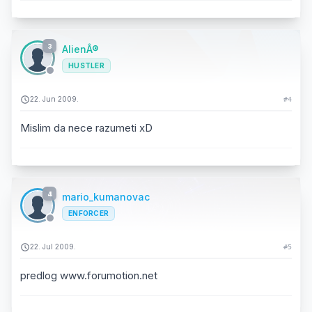
3
AlienÂ®
HUSTLER
22. Jun 2009.
#4
Mislim da nece razumeti xD
4
mario_kumanovac
ENFORCER
22. Jul 2009.
#5
predlog www.forumotion.net