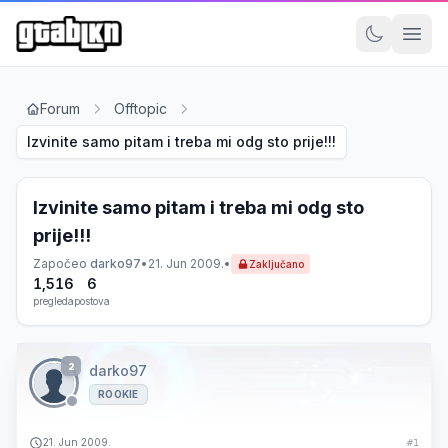
Forum
Offtopic
Izvinite samo pitam i treba mi odg sto prije!!!
Izvinite samo pitam i treba mi odg sto
prije!!!
Započeo
darko97
•
21. Jun 2009.
•
Zaključano
1,516
6
pregleda
postova
2
darko97
ROOKIE
21. Jun 2009.
#1