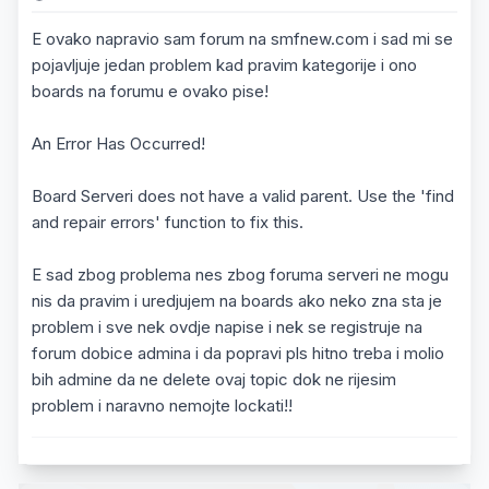
E ovako napravio sam forum na smfnew.com i sad mi se
pojavljuje jedan problem kad pravim kategorije i ono
boards na forumu e ovako pise!
An Error Has Occurred!
Board Serveri does not have a valid parent. Use the 'find
and repair errors' function to fix this.
E sad zbog problema nes zbog foruma serveri ne mogu
nis da pravim i uredjujem na boards ako neko zna sta je
problem i sve nek ovdje napise i nek se registruje na
forum dobice admina i da popravi pls hitno treba i molio
bih admine da ne delete ovaj topic dok ne rijesim
problem i naravno nemojte lockati!!