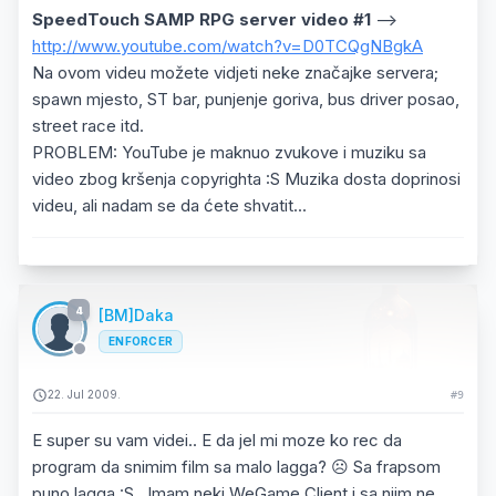
SpeedTouch SAMP RPG server video #1
-->
http://www.youtube.com/watch?v=D0TCQgNBgkA
Na ovom videu možete vidjeti neke značajke servera;
spawn mjesto, ST bar, punjenje goriva, bus driver posao,
street race itd.
PROBLEM: YouTube je maknuo zvukove i muziku sa
video zbog kršenja copyrighta :S Muzika dosta doprinosi
videu, ali nadam se da ćete shvatit...
4
[BM]Daka
ENFORCER
22. Jul 2009.
#9
E super su vam videi.. E da jel mi moze ko rec da
program da snimim film sa malo lagga? ☹️ Sa frapsom
puno lagga :S.. Imam neki WeGame Client i sa njim ne