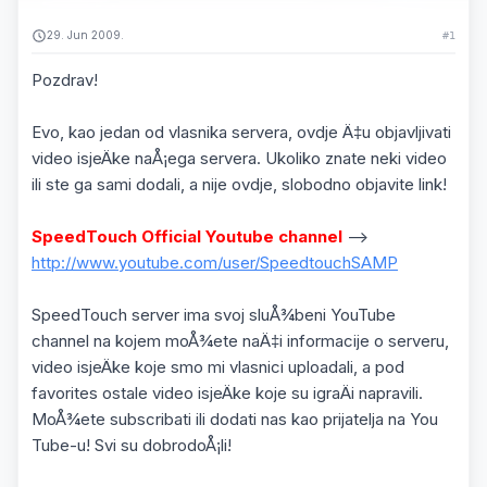
29. Jun 2009.
#1
Pozdrav!
Evo, kao jedan od vlasnika servera, ovdje Ä‡u objavljivati
video isjeÄke naÅ¡ega servera. Ukoliko znate neki video
ili ste ga sami dodali, a nije ovdje, slobodno objavite link!
SpeedTouch Official Youtube channel
-->
http://www.youtube.com/user/SpeedtouchSAMP
SpeedTouch server ima svoj sluÅ¾beni YouTube
channel na kojem moÅ¾ete naÄ‡i informacije o serveru,
video isjeÄke koje smo mi vlasnici uploadali, a pod
favorites ostale video isjeÄke koje su igraÄi napravili.
MoÅ¾ete subscribati ili dodati nas kao prijatelja na You
Tube-u! Svi su dobrodoÅ¡li!