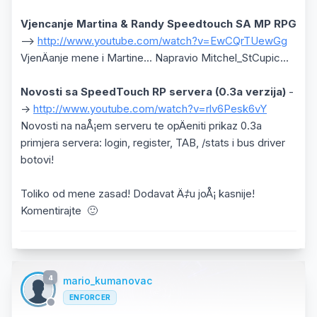
Vjencanje Martina & Randy Speedtouch SA MP RPG
-->
http://www.youtube.com/watch?v=EwCQrTUewGg
VjenÄanje mene i Martine... Napravio Mitchel_StCupic...
Novosti sa SpeedTouch RP servera (0.3a verzija)
-
->
http://www.youtube.com/watch?v=rlv6Pesk6vY
Novosti na naÅ¡em serveru te opÄeniti prikaz 0.3a
primjera servera: login, register, TAB, /stats i bus driver
botovi!
Toliko od mene zasad! Dodavat Ä‡u joÅ¡ kasnije!
Komentirajte
🙂
4
mario_kumanovac
ENFORCER