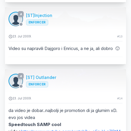
4
[ST]Injection
ENFORCER
23. Jul 2009.
#13
Video su napravili Dajgoro i Enricus, a ne ja, ali dobro 🙂
4
[ST] Outlander
ENFORCER
23. Jul 2009.
#14
da video je dobar..najbolji je promotion di ja glumim xD.
evo jos videa
Speedtouch SAMP cool