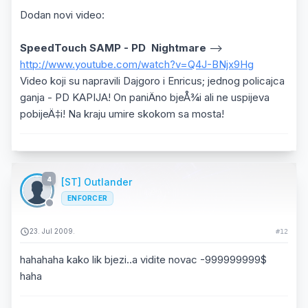
Dodan novi video:
SpeedTouch SAMP - PD Nightmare
-->
http://www.youtube.com/watch?v=Q4J-BNjx9Hg
Video koji su napravili Dajgoro i Enricus; jednog policajca
ganja - PD KAPIJA! On paniÄno bjeÅ¾i ali ne uspijeva
pobijeÄ‡i! Na kraju umire skokom sa mosta!
4
[ST] Outlander
ENFORCER
23. Jul 2009.
#12
hahahaha kako lik bjezi..a vidite novac -999999999$
haha