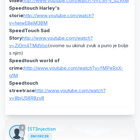
video
http://www.youtube.com/watch?v=c5n-V_qZRtM
Speedtouch Harley's
storie
http://www.youtube.com/watch?
v=heiwE8eM38M
SpeedTouch Sad
Story
http://www.youtube.com/watch?
v=ZiOm4TMdVoo
(ovome su ukinuli zvuk a puno je bolje
s njim)
Speedtouch world of
crime:
http://www.youtube.com/watch?v=fMPeRxX-
g1M
Speedtouch
streetrace
http://www.youtube.com/watch?
v=8bjU58R8zv8
4
[ST]Injection
ENFORCER