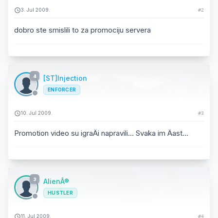
3. Jul 2009.
#2
dobro ste smislili to za promociju servera
4
[ST]Injection
ENFORCER
10. Jul 2009.
#3
Promotion video su igraÄi napravili... Svaka im Äast...
3
AlienÂ®
HUSTLER
11. Jul 2009.
#4