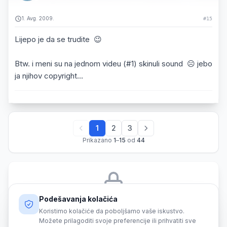
1. Avg. 2009.
#15
Lijepo je da se trudite 😉
Btw. i meni su na jednom videu (#1) skinuli sound ☹️ jebo
ja njihov copyright...
1
2
3
Prikazano
1
–
15
od
44
Podešavanja kolačića
Morate biti prijavljeni da biste odgovorili na ovu temu.
Koristimo kolačiće da poboljšamo vaše iskustvo.
Možete prilagoditi svoje preferencije ili prihvatiti sve
Prijava