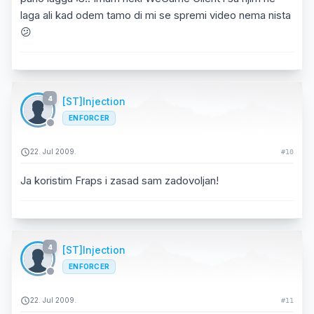
laga ali kad odem tamo di mi se spremi video nema nista
😕
4
[ST]Injection
ENFORCER
22. Jul 2009.
#10
Ja koristim Fraps i zasad sam zadovoljan!
4
[ST]Injection
ENFORCER
22. Jul 2009.
#11