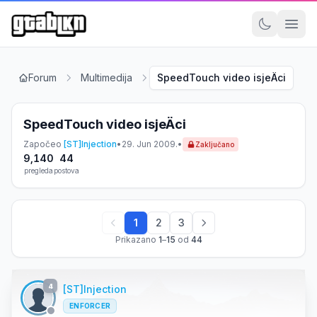
Forum
Multimedija
SpeedTouch video isjeÄci
SpeedTouch video isjeÄci
Započeo
[ST]Injection
•
29. Jun 2009.
•
Zaključano
9,140
44
pregleda
postova
1
2
3
Prikazano
1
–
15
od
44
4
[ST]Injection
ENFORCER