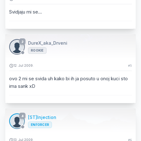
Svidjaju mi se...
2
DureX_aka_Drveni
ROOKIE
12. Jul 2009.
#5
ovo 2 mi se svida uh kako bi ih ja posuto u onoj kuci sto
ima sank xD
4
[ST]Injection
ENFORCER
13. Jul 2009.
#6