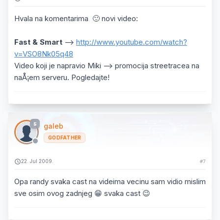
Hvala na komentarima 🙂 novi video:
Fast & Smart
-->
http://www.youtube.com/watch?
v=VSO8Nk05q48
Video koji je napravio Miki --> promocija streetracea na
naÅ¡em serveru. Pogledajte!
5
galeb
GODFATHER
22. Jul 2009.
#7
Opa randy svaka cast na videima vecinu sam vidio mislim
sve osim ovog zadnjeg 😁 svaka cast 😉