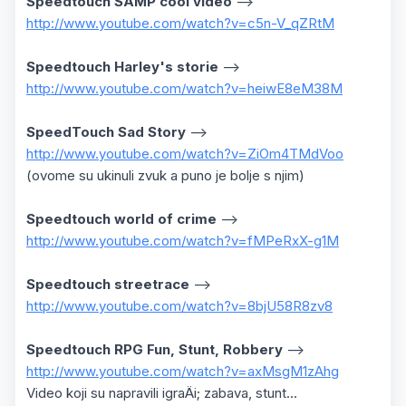
Speedtouch SAMP cool video
-->
http://www.youtube.com/watch?v=c5n-V_qZRtM
Speedtouch Harley's storie
-->
http://www.youtube.com/watch?v=heiwE8eM38M
SpeedTouch Sad Story
-->
http://www.youtube.com/watch?v=ZiOm4TMdVoo
(ovome su ukinuli zvuk a puno je bolje s njim)
Speedtouch world of crime
-->
http://www.youtube.com/watch?v=fMPeRxX-g1M
Speedtouch streetrace
-->
http://www.youtube.com/watch?v=8bjU58R8zv8
Speedtouch RPG Fun, Stunt, Robbery
-->
http://www.youtube.com/watch?v=axMsgM1zAhg
Video koji su napravili igraÄi; zabava, stunt...