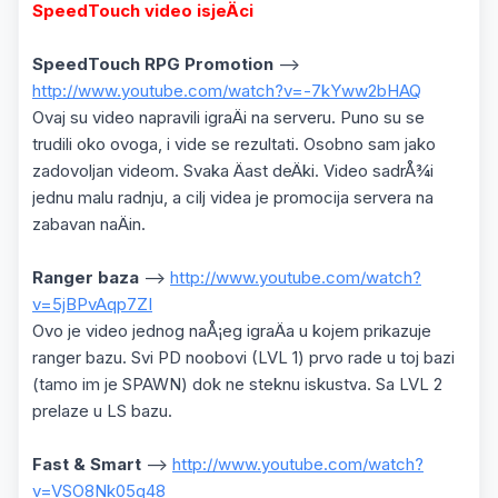
SpeedTouch video isjeÄci
SpeedTouch RPG Promotion
-->
http://www.youtube.com/watch?v=-7kYww2bHAQ
Ovaj su video napravili igraÄi na serveru. Puno su se
trudili oko ovoga, i vide se rezultati. Osobno sam jako
zadovoljan videom. Svaka Äast deÄki. Video sadrÅ¾i
jednu malu radnju, a cilj videa je promocija servera na
zabavan naÄin.
Ranger baza
-->
http://www.youtube.com/watch?
v=5jBPvAqp7ZI
Ovo je video jednog naÅ¡eg igraÄa u kojem prikazuje
ranger bazu. Svi PD noobovi (LVL 1) prvo rade u toj bazi
(tamo im je SPAWN) dok ne steknu iskustva. Sa LVL 2
prelaze u LS bazu.
Fast & Smart
-->
http://www.youtube.com/watch?
v=VSO8Nk05q48