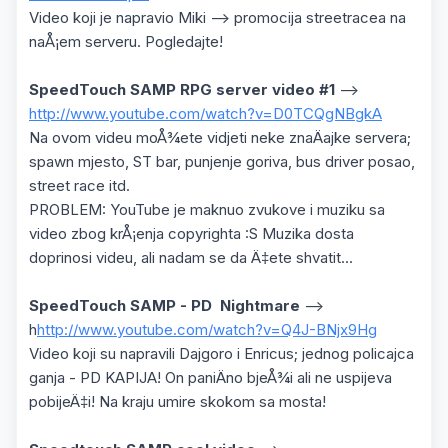
Video koji je napravio Miki --> promocija streetracea na
naÅ¡em serveru. Pogledajte!
SpeedTouch SAMP RPG server video #1
-->
http://www.youtube.com/watch?v=D0TCQgNBgkA
Na ovom videu moÅ¾ete vidjeti neke znaÄajke servera;
spawn mjesto, ST bar, punjenje goriva, bus driver posao,
street race itd.
PROBLEM: YouTube je maknuo zvukove i muziku sa
video zbog krÅ¡enja copyrighta :S Muzika dosta
doprinosi videu, ali nadam se da Ä‡ete shvatit...
SpeedTouch SAMP - PD Nightmare
-->
h
http://www.youtube.com/watch?v=Q4J-BNjx9Hg
Video koji su napravili Dajgoro i Enricus; jednog policajca
ganja - PD KAPIJA! On paniÄno bjeÅ¾i ali ne uspijeva
pobijeÄ‡i! Na kraju umire skokom sa mosta!