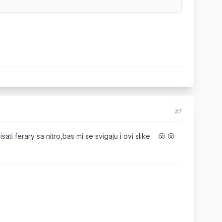
#7
ati ferary sa nitro,bas mi se svigaju i ovi slike 😮 😮