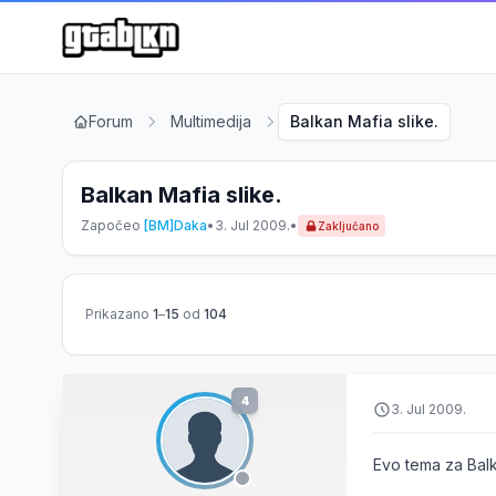
Forum
Multimedija
Balkan Mafia slike.
Balkan Mafia slike.
Započeo
[BM]Daka
•
3. Jul 2009.
•
Zaključano
Prikazano
1
–
15
od
104
4
3. Jul 2009.
Evo tema za Balk