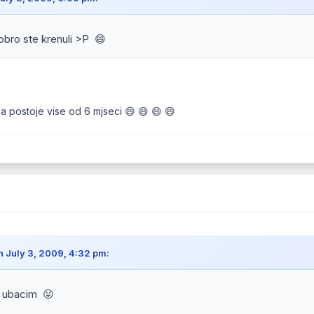
obro ste krenuli >P 😄
 a postoje vise od 6 mjseci 😄 😄 😄 😄
n July 3, 2009, 4:32 pm:
a ubacim 😛