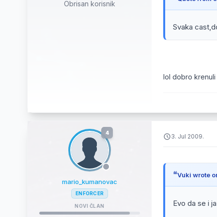
Obrisan korisnik
Svaka cast,d
lol dobro krenuli
4
3. Jul 2009.
Vuki wrote o
mario_kumanovac
ENFORCER
Evo da se i j
NOVI ČLAN