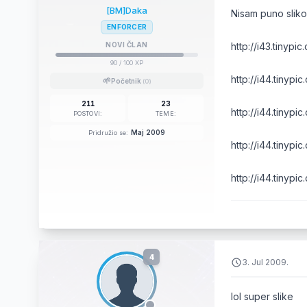
[BM]Daka
Nisam puno sliko
ENFORCER
NOVI ČLAN
http://i43.tinyp
90
/ 100 XP
http://i44.tinyp
🌱
Početnik
(0)
211
23
http://i44.tinypi
POSTOVI:
TEME:
Maj 2009
Pridružio se:
http://i44.tinypi
http://i44.tinyp
4
3. Jul 2009.
lol super slike