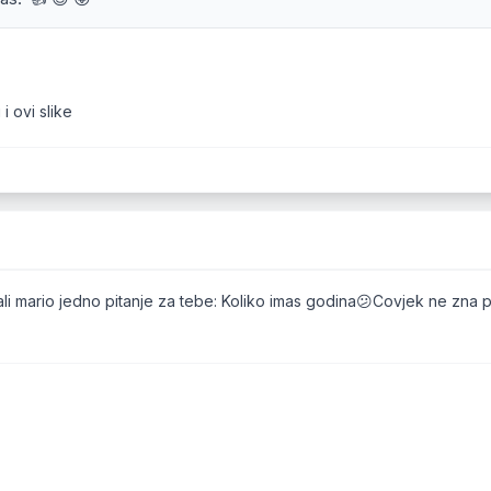
i ovi slike
i mario jedno pitanje za tebe: Koliko imas godina😕Covjek ne zna pis