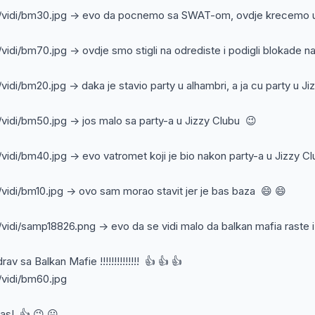
.hr/vidi/bm30.jpg -> evo da pocnemo sa SWAT-om, ovdje krecemo u
hr/vidi/bm70.jpg -> ovdje smo stigli na odrediste i podigli blokade
hr/vidi/bm20.jpg -> daka je stavio party u alhambri, a ja cu party u 
hr/vidi/bm50.jpg -> jos malo sa party-a u Jizzy Clubu 😉
hr/vidi/bm40.jpg -> evo vatromet koji je bio nakon party-a u Jizzy C
hr/vidi/bm10.jpg -> ovo sam morao stavit jer je bas baza 😄 😄
hr/vidi/samp18826.png -> evo da se vidi malo da balkan mafia raste i
rav sa Balkan Mafie !!!!!!!!!!!!!! 👍 👍 👍
r/vidi/bm60.jpg
s! 👍 😉 😛