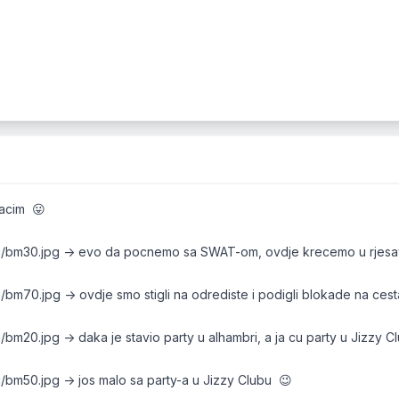
bacim 😛
vidi/bm30.jpg -> evo da pocnemo sa SWAT-om, ovdje krecemo u rjesa
idi/bm70.jpg -> ovdje smo stigli na odrediste i podigli blokade na c
idi/bm20.jpg -> daka je stavio party u alhambri, a ja cu party u Jizzy
idi/bm50.jpg -> jos malo sa party-a u Jizzy Clubu 😉