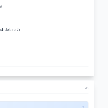
😁
udi dolaze 👍
#5