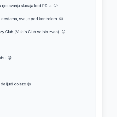
 rjesavanju slucaja kod PD-a 🙂
 na cestama, sve je pod kontrolom 😄
Jizzy Club (Vuki's Club se bio zvao) 😉
lubu 😁
 da ljudi dolaze 👍