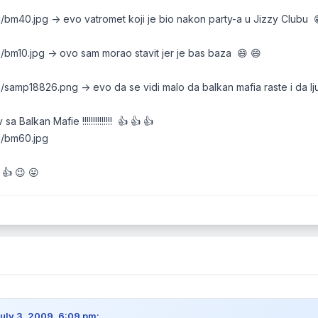
idi/bm40.jpg -> evo vatromet koji je bio nakon party-a u Jizzy Clubu 
idi/bm10.jpg -> ovo sam morao stavit jer je bas baza 😄 😄
idi/samp18826.png -> evo da se vidi malo da balkan mafia raste i da lj
sa Balkan Mafie !!!!!!!!!!!!!! 👍 👍 👍
idi/bm60.jpg
👍 😉 😛
uly 3, 2009, 6:09 pm: