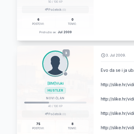
50
/ 100 XP
🌱
Početnik
(0)
6
0
POSTOVI:
TEME:
Jul 2009
Pridružio se:
3
3. Jul 2009.
Evo da se i ja u
[BM]Vuki
http://slike.hr/
HUSTLER
NOVI ČLAN
http://slike.hr/v
40
/ 100 XP
http://slike.hr/v
🌱
Početnik
(0)
75
8
http://slike.hr/v
POSTOVI:
TEME: