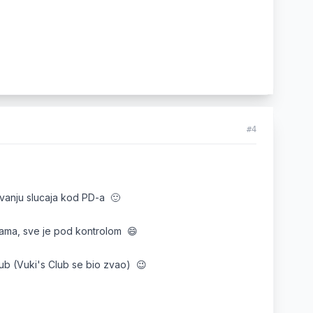
#4
vanju slucaja kod PD-a 🙂
estama, sve je pod kontrolom 😄
 Club (Vuki's Club se bio zvao) 😉