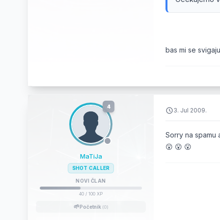
bas mi se svigaju 
4
3. Jul 2009.
Sorry na spamu al
😮 😮 😮
MaTiJa
SHOT CALLER
NOVI ČLAN
40
/ 100 XP
🌱
Početnik
(0)