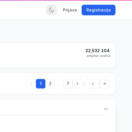
Prijava
Registracija
22,532
104
pregleda
postova
|
1
2
7
...
#1