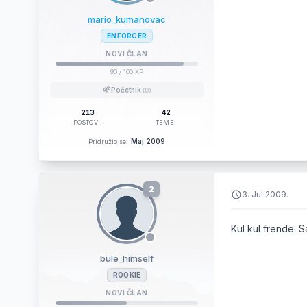
mario_kumanovac
ENFORCER
NOVI ČLAN
90
/ 100 XP
🌱
Početnik
(0)
213
42
POSTOVI:
TEME:
Maj 2009
Pridružio se:
2
3. Jul 2009.
Kul kul frende. 
bule_himself
ROOKIE
NOVI ČLAN