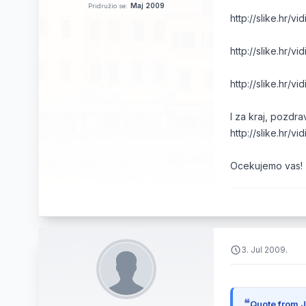
Maj 2009
Pridružio se:
http://slike.hr/v
http://slike.hr/v
http://slike.hr/v
I za kraj, pozdrav 
http://slike.hr/v
Ocekujemo vas! 
3. Jul 2009.
Quote from J