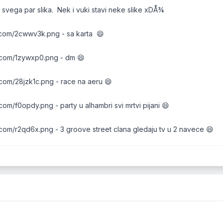
 svega par slika. Nek i vuki stavi neke slike xDÅ¾
ic.com/2cwwv3k.png - sa karta 😄
ic.com/1zywxp0.png - dm 😄
c.com/28jzk1c.png - race na aeru 😄
c.com/f0opdy.png - party u alhambri svi mrtvi pijani 😄
ic.com/r2qd6x.png - 3 groove street clana gledaju tv u 2 navece 😄