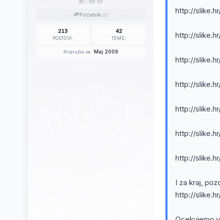
90
/ 100 XP
http://slike
🌱
Početnik
(0)
213
42
http://slike.
POSTOVI:
TEME:
Maj 2009
Pridružio se:
http://slike.
http://slike.
http://slike.
http://slike.
http://slike.
I za kraj, pozd
http://slike.h
Ocekujemo va