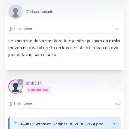
Obrisan korisnik
18. Okt. 2009.
#11
ne znam sta da kazem kora to cije sifre ja znam da mislis
mozda na plivu al nije to on kriv nez sta bih rekao na ovo
jednostavno sam u soku
5
dinkO14
UNDERBOSS
18. Okt. 2009.
#12
TRAJKO!! wrote on October 18, 2009, 7:24 pm: