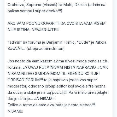
Croherze, Soprano (vlasnik) te Matej Dzolan (admin na
balkan sampu i super decko!!!)
AKO VAM POCNU GOVORITI DA OVO STA VAM PISEM
NIJE ISTINA, NEVJERUJTE!!!
"admin" na forumu je Benjamin Tomic, "Dude" je Nikola
KavÄiÄ‡... (oboje administratori)
Jos nesto da vam kazem svima u vezi moga bana sa ch
foruma, JA OVAJ PUTA NISAM NISTA NAPRAVIO... CAK
NISAM NI DAO SMODA MOM RL FRENDU KOJI JE I
OBRISAO FORUM!!! to je napravio jedan vas super
moderator, odnosno group editor koji svoje sifre nezna
da cuva, a idalje je na toj poziciji!!! Pa vi malo preispitajte
tko je i sta je... JA NISAM!!!
Toliko o tome da sam ovaj puta ja nesto sjebao!!!
NISAM!!!