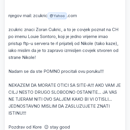
njegov mail: zcukric
.com
@Yahoo
zcukric znaci Zoran Cukric, a to je covjek poznat na CH
po imenu Louie Sontoro, koji je jedno vrijeme imao
pristup ftp-u servera te rl prijatelj od Nikole (tako kaze),
iako mislim da je to zapravo izmisljen covjek stvoren od
strane Nikole!
Nadam se da ste POMNO procitali ovu poruku!!!
NEKAZEM DA MORATE OTICI SA SITE-A!!! AKO VAM JE
CILJ NESTO DRUGO SLOBODNO OSTANITE... JA VAS
NE TJERAM NITI OVO SALJEM KAKO BI VI OTISLI...
JEDNOSTAVNO MISLIM DA ZASLUZUJETE ZNATI
ISTINU!!!
Pozdrav od Kore 😉 stay good