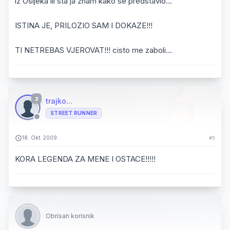
iz Osijeka ili sta ja znam kako se predstavio...
ISTINA JE, PRILOZIO SAM I DOKAZE!!!
TI NETREBAS VJEROVAT!!! cisto me zaboli...
2
trajko...
STREET RUNNER
18. Okt. 2009.
#5
KORA LEGENDA ZA MENE I OSTACE!!!!!
Obrisan korisnik