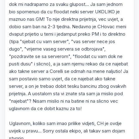
dok mi nadrapamo za svaku glupost... Ja sam jednom
bio spomenuo da cu floodat neki server UKOLIKO je
maznuo nas GM! To nije direktna prijetnja, vec uvjet, a
dobio sam ban na 2-3 tjedna. Nedavno je CHovac meni
dvaput prijetio u temi i jedamput preko PM i to direktno
(tipa "sjebat cu vam server", "vas server nece jos
dugo", "vrijeme vaseg servera se odbrojava",
"pozdravite se sa serverom", "floodat cu vam dok ne
pusti dusu" i slicno), a ja sam njemu rekao da ce najebat
ako takne server a Corelli se odmah na mene naljutio! Ja
sam postavio samo uvjet, da ce najebat ako takne
server, a on je trebao dobit tesku bancinu zbog ovakvih
prijetnja. A uostalom sta vi znate sta sam ja mislio pod
"najebat"? Nisam mislio ni na batine ni na slicno vec
uglavnom da ce dobit kaznu za to!
Uglavnom, koliko sam imao prilike vidjeti, CH je ovdje
uvijek u pravu... Sorry ostala ekipo, ali takav sam dojam
stvorio...