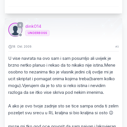
5
dinkO14
UNDERBOSS
18. Okt. 2009.
#3
U vise navrata na ovo sam i sam posumljo ali uvijek je
brzno netko planuo i rekao da to nikako nije istina.Mene
osobno to nezanima tko je vlasnik jedini cilj ovdje mi je
ucit skriptat i pomagat onima kojima treba(barem kolko
mogu).Vjerujem da je to sto si reko istina i nevidim
razloga da se itko vise skriva pod nekim imenima.
A ako je ovo tvoje zadnje sto se tice sampa onda ti zelim
pozeljet svu srecu u RL kraljina si bio kraljina si osto 😉
moze mi tko god oce govorit da sam naivan i lakovjeran