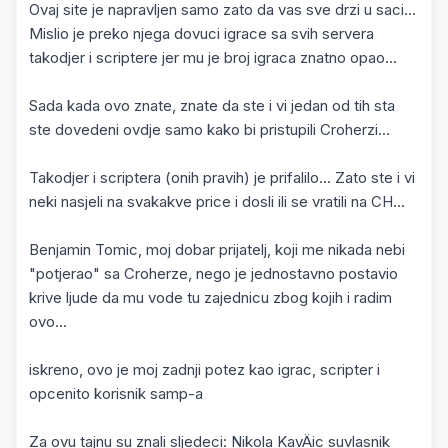
Ovaj site je napravljen samo zato da vas sve drzi u saci...
Mislio je preko njega dovuci igrace sa svih servera
takodjer i scriptere jer mu je broj igraca znatno opao...
Sada kada ovo znate, znate da ste i vi jedan od tih sta
ste dovedeni ovdje samo kako bi pristupili Croherzi...
Takodjer i scriptera (onih pravih) je prifalilo... Zato ste i vi
neki nasjeli na svakakve price i dosli ili se vratili na CH...
Benjamin Tomic, moj dobar prijatelj, koji me nikada nebi
"potjerao" sa Croherze, nego je jednostavno postavio
krive ljude da mu vode tu zajednicu zbog kojih i radim
ovo...
iskreno, ovo je moj zadnji potez kao igrac, scripter i
opcenito korisnik samp-a
Za ovu tajnu su znali sljedeci: Nikola KavÄic suvlasnik