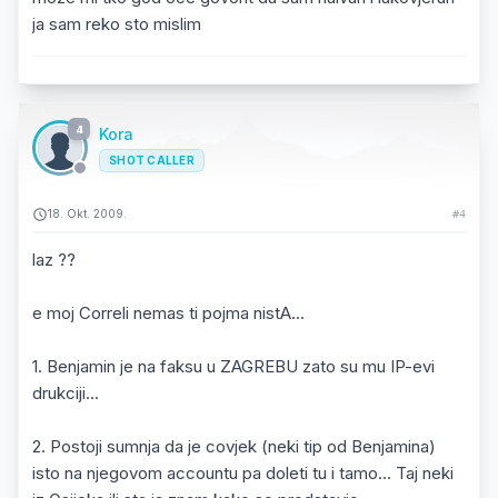
ja sam reko sto mislim
4
Kora
SHOT CALLER
18. Okt. 2009.
#4
laz ??
e moj Correli nemas ti pojma nistA...
1. Benjamin je na faksu u ZAGREBU zato su mu IP-evi
drukciji...
2. Postoji sumnja da je covjek (neki tip od Benjamina)
isto na njegovom accountu pa doleti tu i tamo... Taj neki