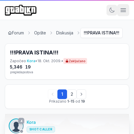
Forum
Opšte
Diskusija
!!!PRAVA ISTINA!!!
!!!PRAVA ISTINA!!!
Započeo
Kora
•
18. Okt. 2009.
•
Zaključano
5,346
19
pregleda
postova
1
2
Prikazano
1
–
15
od
19
4
Kora
SHOT CALLER