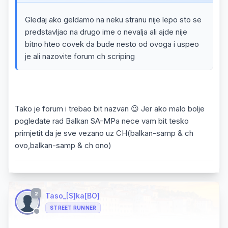
Gledaj ako geldamo na neku stranu nije lepo sto se
predstavljao na drugo ime o nevalja ali ajde nije
bitno hteo covek da bude nesto od ovoga i uspeo
je ali nazovite forum ch scriping
Tako je forum i trebao bit nazvan 😉 Jer ako malo bolje
pogledate rad Balkan SA-MPa nece vam bit tesko
primjetit da je sve vezano uz CH(balkan-samp & ch
ovo,balkan-samp & ch ono)
2
Taso_[S]ka[BO]
STREET RUNNER