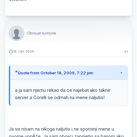
Obrisan korisnik
18. Okt. 2009.
#9
Quote from October 18, 2009, 7:22 pm:
a ja sam njemu rekao da ce najebat ako takne
server a Corelli se odmah na mene naljutio!
Ja se nisam na nikoga naljutio i ne spominji mene u
ovome uopÄ‡e. Ja sam obojici zaprijetio sa banom ako