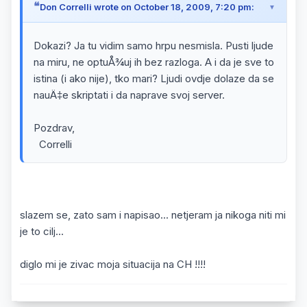
Don Correlli wrote on October 18, 2009, 7:20 pm:
Dokazi? Ja tu vidim samo hrpu nesmisla. Pusti ljude
na miru, ne optuÅ¾uj ih bez razloga. A i da je sve to
istina (i ako nije), tko mari? Ljudi ovdje dolaze da se
nauÄ‡e skriptati i da naprave svoj server.
Pozdrav,
Correlli
slazem se, zato sam i napisao... netjeram ja nikoga niti mi
je to cilj...
diglo mi je zivac moja situacija na CH !!!!