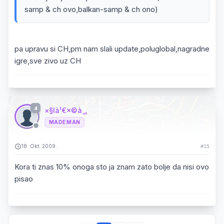
samp & ch ovo,balkan-samp & ch ono)
pa upravu si CH,pm nam slali update,poluglobal,nagradne
igre,sve zivo uz CH
4
×§là¹€×©à¸„
MADE MAN
18. Okt. 2009.
#15
Kora ti znas 10% onoga sto ja znam zato bolje da nisi ovo
pisao