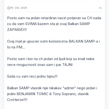
18. Okt. 2009.
#1
Posto sam na jedan retardiran nacin potjeran sa CH sada
cu da vam SVIMA kazem sta je ovaj Balkan SAMP
ZAPRAVO!!!
Ovaj mail je upucen svim korisnicima BALKAN SAMP-a i
to na PM...
Posto sam i bio na ch jedan od ljudi koji su imali neke
vece mogucnosti znao sam i par TAJNI
Sada cu vam reci jednu tajnu!!!
Balkan SAMP vlasnik nije nikakav "admin" nego jedan i
jedini BENJAMIN TOMIC ili Tony Soprano, vlasnik
CroHerze!!!!