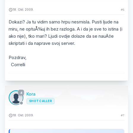
18. Okt. 2009.
#6
Dokazi? Ja tu vidim samo hrpu nesmisla. Pusti ljude na
miru, ne optuÅ¾uj ih bez razloga. A i da je sve to istina (i
ako nije), tko mari? Ljudi ovdje dolaze da se nauÄ‡e
skriptati i da naprave svoj server.
Pozdrav,
Correlli
4
Kora
SHOT CALLER
18. Okt. 2009.
#7