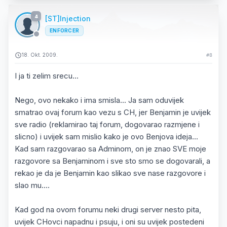
4
[ST]Injection
ENFORCER
18. Okt. 2009.
#8
I ja ti zelim srecu...
Nego, ovo nekako i ima smisla... Ja sam oduvijek
smatrao ovaj forum kao vezu s CH, jer Benjamin je uvijek
sve radio (reklamirao taj forum, dogovarao razmjene i
slicno) i uvijek sam mislio kako je ovo Benjova ideja...
Kad sam razgovarao sa Adminom, on je znao SVE moje
razgovore sa Benjaminom i sve sto smo se dogovarali, a
rekao je da je Benjamin kao slikao sve nase razgovore i
slao mu....
Kad god na ovom forumu neki drugi server nesto pita,
uvijek CHovci napadnu i psuju, i oni su uvijek postedeni