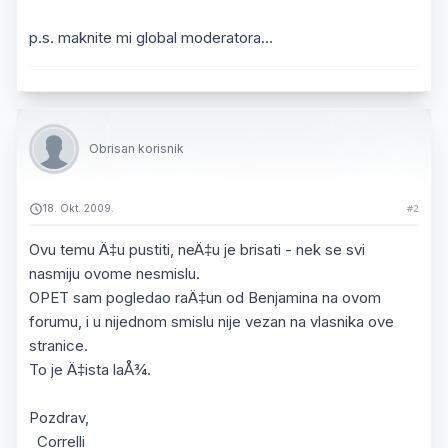
p.s. maknite mi global moderatora...
Obrisan korisnik
18. Okt. 2009.
#2
Ovu temu Ä‡u pustiti, neÄ‡u je brisati - nek se svi
nasmiju ovome nesmislu.
OPET sam pogledao raÄ‡un od Benjamina na ovom
forumu, i u nijednom smislu nije vezan na vlasnika ove
stranice.
To je Ä‡ista laÅ¾.
Pozdrav,
Correlli