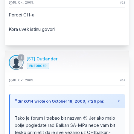
18. Okt. 2009.
#13
Poroci CH-a
Kora uvek istinu govori
4
[ST] Outlander
ENFORCER
18. Okt. 2009.
#14
dinkO14 wrote on October 18, 2009, 7:26 pm:
Tako je forum i trebao bit nazvan 😉 Jer ako malo
bolje pogledate rad Balkan SA-MPa nece vam bit
tesko primjetit da je sve vezano uz CH(balkan-