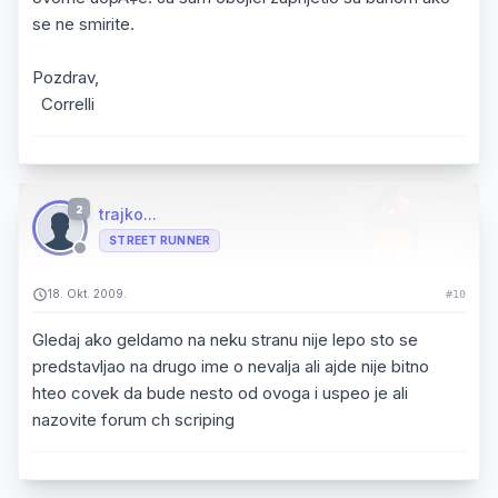
se ne smirite.
Pozdrav,
Correlli
2
trajko...
STREET RUNNER
18. Okt. 2009.
#10
Gledaj ako geldamo na neku stranu nije lepo sto se
predstavljao na drugo ime o nevalja ali ajde nije bitno
hteo covek da bude nesto od ovoga i uspeo je ali
nazovite forum ch scriping