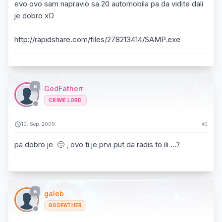
evo ovo sam napravio sa 20 automobila pa da vidite dali
je dobro xD
http://rapidshare.com/files/278213414/SAMP.exe
5
GodFatherr
CRIME LORD
10. Sep. 2009.
#2
pa dobro je 🙂 , ovo ti je prvi put da radis to ili ...?
5
galeb
GODFATHER