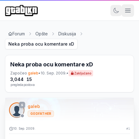
Forum
Opšte
Diskusija
Neka proba ocu komentare xD
Neka proba ocu komentare xD
Započeo
galeb
•
10. Sep. 2009.
•
Zaključano
3,044
15
pregleda
postova
5
galeb
GODFATHER
10. Sep. 2009.
#1