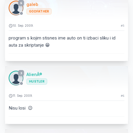
5
galeb
GODFATHER
10. Sep. 2009.
#5
program s kojim stisnes ime auto on ti izbaci sliku i id
auta za skriptanje 😁
3
AlienÂ®
HUSTLER
11. Sep. 2009.
#6
Nisu losi 😉