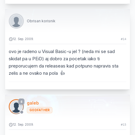
Obrisan korisnik
12. Sep. 2009.
#14
ovo je radeno u Visual Basic-u jel ? (neda mi se sad
skidat pa u PEiD) aj dobro za pocetak iako ti
preporucujem da releaseas kad potpuno napravis sta
zelis a ne ovako na pola 👍
5
galeb
GODFATHER
12. Sep. 2009.
#15