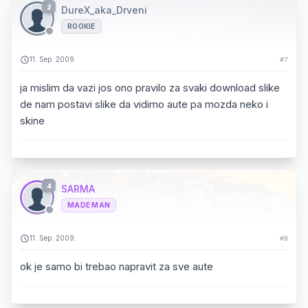
2
DureX_aka_Drveni
ROOKIE
11. Sep. 2009.
#7
ja mislim da vazi jos ono pravilo za svaki download slike
de nam postavi slike da vidimo aute pa mozda neko i
skine
4
SARMA
MADE MAN
11. Sep. 2009.
#8
ok je samo bi trebao napravit za sve aute