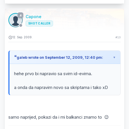
4
Capone
SHOT CALLER
12. Sep. 2009.
#13
galeb wrote on September 12, 2009, 12:40 pm:
hehe prvo bi napravio sa svim id-evima.
a onda da napravim novo sa skriptama i tako xD
samo naprijed, pokazi da i mi balkanci znamo to 😉