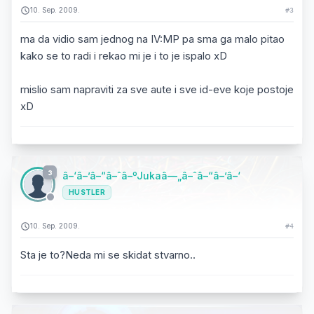
10. Sep. 2009.
#3
ma da vidio sam jednog na IV:MP pa sma ga malo pitao
kako se to radi i rekao mi je i to je ispalo xD
mislio sam napraviti za sve aute i sve id-eve koje postoje
xD
3
â–‘â–’â–“â–ˆâ–ºJukaâ—„â–ˆâ–“â–’â–‘
HUSTLER
10. Sep. 2009.
#4
Sta je to?Neda mi se skidat stvarno..