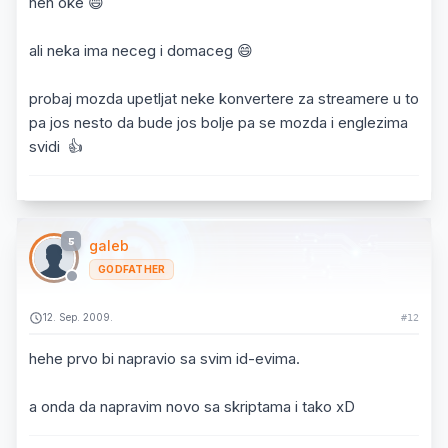
heh oke 😄
ali neka ima neceg i domaceg 😄
probaj mozda upetljat neke konvertere za streamere u to
pa jos nesto da bude jos bolje pa se mozda i englezima
svidi 👍
5
galeb
GODFATHER
12. Sep. 2009.
#12
hehe prvo bi napravio sa svim id-evima.
a onda da napravim novo sa skriptama i tako xD