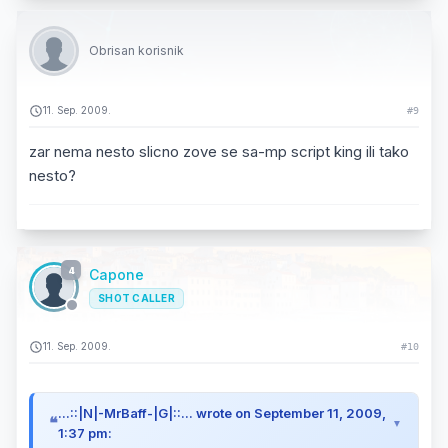
Obrisan korisnik
11. Sep. 2009.
#9
zar nema nesto slicno zove se sa-mp script king ili tako
nesto?
4
Capone
SHOT CALLER
11. Sep. 2009.
#10
...::|N|-MrBaff-|G|::... wrote on September 11, 2009,
1:37 pm: