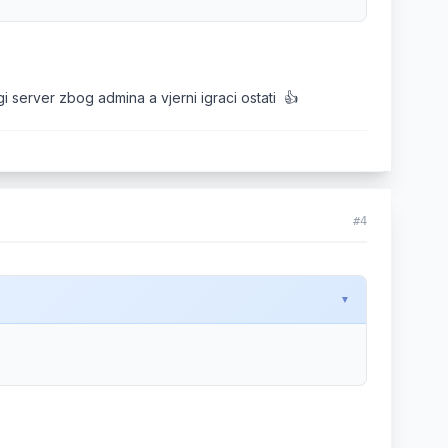
i server zbog admina a vjerni igraci ostati 👍
#4