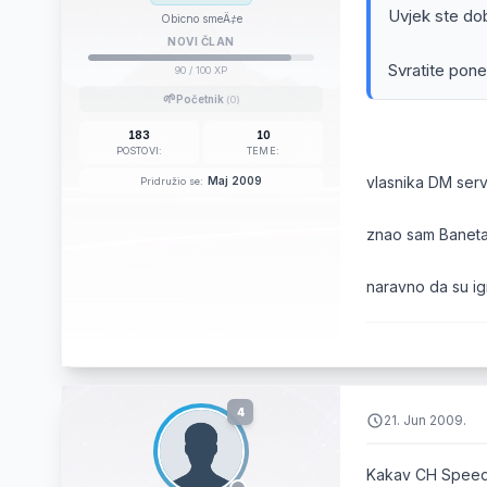
Uvjek ste dob
Obicno smeÄ‡e
NOVI ČLAN
Svratite pone
90
/ 100 XP
🌱
Početnik
(0)
183
10
POSTOVI:
TEME:
vlasnika DM serv
Maj 2009
Pridružio se:
znao sam Baneta
naravno da su igr
4
21. Jun 2009.
Kakav CH Speedt