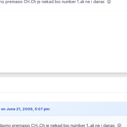
o premasio CH..Ch je nekad bio number 1..ali ne i danas 😛
 on June 21, 2009, 5:07 pm:
davno premasio CH..Ch je nekad bio number 1..ali ne i danas 😛