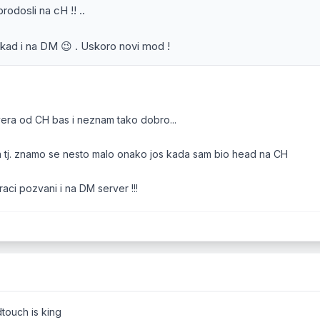
rodosli na cH !! ..
kad i na DM 😉 . Uskoro novi mod !
era od CH bas i neznam tako dobro...
 tj. znamo se nesto malo onako jos kada sam bio head na CH
aci pozvani i na DM server !!!
ouch is king