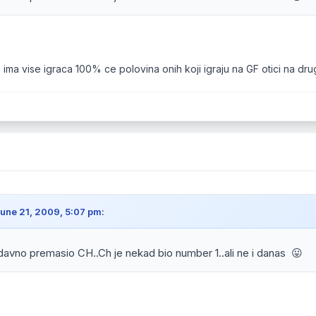
ima vise igraca 100% ce polovina onih koji igraju na GF otici na drug
une 21, 2009, 5:07 pm:
davno premasio CH..Ch je nekad bio number 1..ali ne i danas 😛