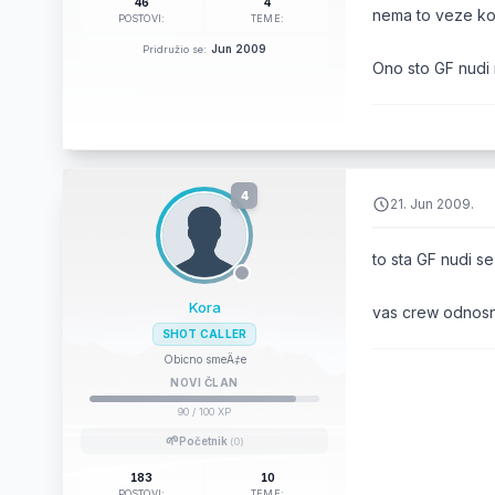
46
4
nema to veze ko 
POSTOVI:
TEME:
Jun 2009
Pridružio se:
Ono sto GF nudi
4
21. Jun 2009.
to sta GF nudi se
Kora
vas crew odnosn
SHOT CALLER
Obicno smeÄ‡e
NOVI ČLAN
90
/ 100 XP
🌱
Početnik
(0)
183
10
POSTOVI:
TEME: