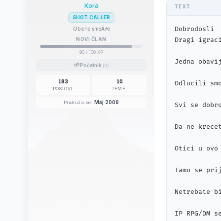
Kora
SHOT CALLER
Dobrodosli

Obicno smeÄ‡e
NOVI ČLAN
Dragi igrac
90
/ 100 XP
Jedna obavij
🌱
Početnik
(0)
183
10
Odlucili sm
POSTOVI:
TEME:
Maj 2009
Pridružio se:
Svi se dobr
Da ne krece
Otici u ovo
Tamo se pri
Netrebate b
IP RPG/DM se