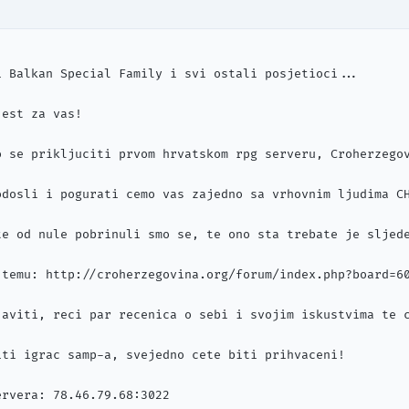
i Balkan Special Family i svi ostali posjetioci...

est za vas!

o se prikljuciti prvom hrvatskom rpg serveru, Croherzegov
odosli i pogurati cemo vas zajedno sa vrhovnim ljudima CH
te od nule pobrinuli smo se, te ono sta trebate je sljede
 temu: http://croherzegovina.org/forum/index.php?board=60
javiti, reci par recenica o sebi i svojim iskustvima te c
iti igrac samp-a, svejedno cete biti prihvaceni!

rvera: 78.46.79.68:3022
