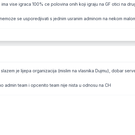
ima vise igraca 100% ce polovina onih koji igraju na GF otici na drug
 nemoze se usporedjivati s jednim usranim adminom na nekom malo
 slazem je lijepa organizacija (mislim na vlasnika Dujmu), dobar serve
o admin team i opcenito team nije nista u odnosu na CH