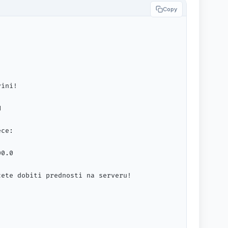
Copy
ini!



ce:

0.0

ete dobiti prednosti na serveru!
