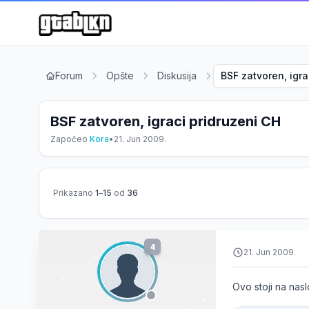
Forum
Opšte
Diskusija
BSF zatvoren, igra
BSF zatvoren, igraci pridruzeni CH
Započeo
Kora
•
21. Jun 2009.
Prikazano
1
–
15
od
36
4
21. Jun 2009.
Ovo stoji na nas