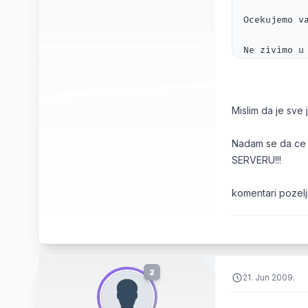
Ocekujemo v
Ne zivimo u
Vas BSF Adm
Mislim da je sve j
Nadam se da ce s
SERVERU!!!
komentari pozelj
2
21. Jun 2009.