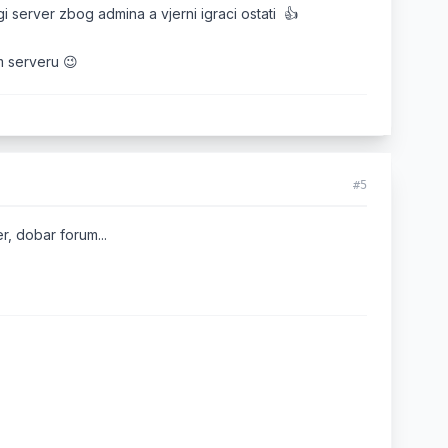
i server zbog admina a vjerni igraci ostati 👍
m serveru 😉
#5
r, dobar forum...