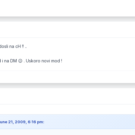
sli na cH !! ..
 i na DM 😉 . Uskoro novi mod !
une 21, 2009, 6:16 pm: