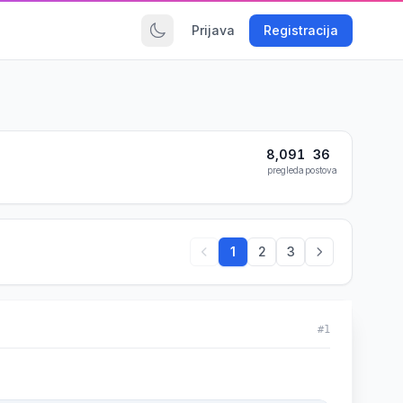
Prijava
Registracija
8,091
36
pregleda
postova
1
2
3
#1