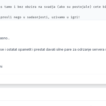
as tamo i bez obzira na svadja (ako su postojale) cete bi
 prosli nego u sadasnjosti, uzivamo u igri!

in team!
asno...
e i ostatat opametit i prestat davati silne pare za odrzanje serv
ni