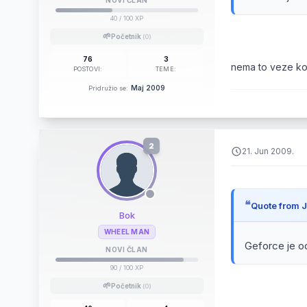
NOVI ČLAN
40
/ 100 XP
🌱
Početnik
(0)
76
3
nema to veze ko 
POSTOVI:
TEME:
Maj 2009
Pridružio se:
2
21. Jun 2009.
Quote from J
Bok
WHEEL MAN
Geforce je o
NOVI ČLAN
90
/ 100 XP
🌱
Početnik
(0)