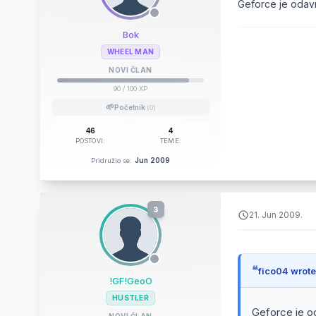
Geforce je odavn
Bok
WHEEL MAN
NOVI ČLAN
90
/ 100 XP
🌱
Početnik
(0)
46
4
POSTOVI:
TEME:
Jun 2009
Pridružio se:
3
21. Jun 2009.
fico04 wrote
!GF!GeoO
HUSTLER
Geforce je o