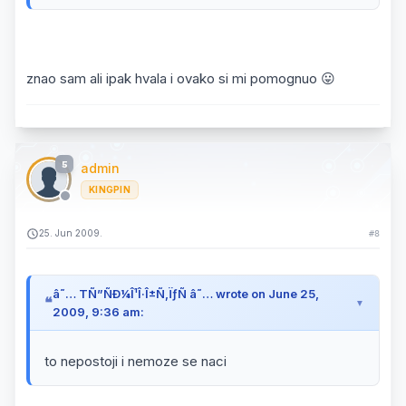
znao sam ali ipak hvala i ovako si mi pomognuo 😛
5
admin
KINGPIN
25. Jun 2009.
#8
â˜… TÑ”ÑÐ¼Î¹Î·Î±Ñ‚ÏƒÑ â˜… wrote on June 25,
2009, 9:36 am:
to nepostoji i nemoze se naci