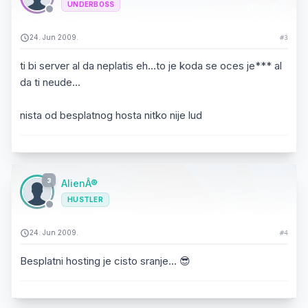
UNDERBOSS
24. Jun 2009.
#3
ti bi server al da neplatis eh...to je koda se oces je*** al
da ti neude...
nista od besplatnog hosta nitko nije lud
3
AlienÂ®
HUSTLER
24. Jun 2009.
#4
Besplatni hosting je cisto sranje... 😎