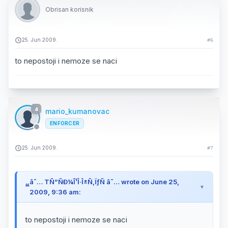
Obrisan korisnik
25. Jun 2009.
#6
to nepostoji i nemoze se naci
4
mario_kumanovac
ENFORCER
25. Jun 2009.
#7
â˜… TÑ”ÑÐ¼Î¹Î·Î±Ñ‚ÏƒÑ â˜… wrote on June 25,
2009, 9:36 am:
to nepostoji i nemoze se naci