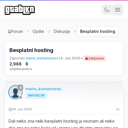
Forum
Opšte
Diskusija
Besplatni hosting
Besplatni hosting
Započeo
mario_kumanovac
•
24. Jun 2009.
•
Zaključano
2,988
8
pregleda
postova
4
mario_kumanovac
ENFORCER
24. Jun 2009.
#1
Dali neko zna neki besplatni hosting ja neznam ali neko
ako zna pa neka kaze jel i mene i na drugim igracama ce