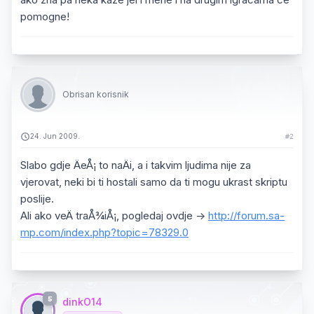
pomogne!
Obrisan korisnik
24. Jun 2009.
#2
Slabo gdje ÄeÅ¡ to naÄi, a i takvim ljudima nije za
vjerovat, neki bi ti hostali samo da ti mogu ukrast skriptu
poslije.
Ali ako veÄ traÅ¾iÅ¡, pogledaj ovdje ->
http://forum.sa-
mp.com/index.php?topic=78329.0
5
dinkO14