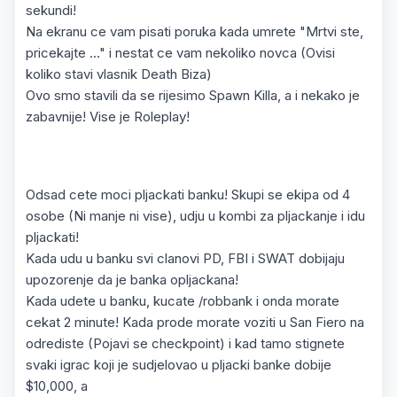
sekundi!
Na ekranu ce vam pisati poruka kada umrete "Mrtvi ste,
pricekajte ..." i nestat ce vam nekoliko novca (Ovisi
koliko stavi vlasnik Death Biza)
Ovo smo stavili da se rijesimo Spawn Killa, a i nekako je
zabavnije! Vise je Roleplay!
Odsad cete moci pljackati banku! Skupi se ekipa od 4
osobe (Ni manje ni vise), udju u kombi za pljackanje i idu
pljackati!
Kada udu u banku svi clanovi PD, FBI i SWAT dobijaju
upozorenje da je banka opljackana!
Kada udete u banku, kucate /robbank i onda morate
cekat 2 minute! Kada prode morate voziti u San Fiero na
odrediste (Pojavi se checkpoint) i kad tamo stignete
svaki igrac koji je sudjelovao u pljacki banke dobije
$10,000, a