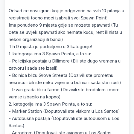
Odsad ce novi igraci koji je odgovorio na svih 10 pitanja u
registraciji tocno moci izabrati svoj Spawn Point!
Ima ponudeno 9 mjesta gdje se mozete spawnati (Tu
cete se uvijek spawnati ako nemate kucu, rent ili nista u
nekon organizaciji ili bandi)
Tih 9 mjesta je podijeljeno u 3 kategorije!
1. kategorija ima 3 Spawn Pointa, a to su:
- Policijska postaja u Dillimore (Bili ste dugo vremena u
zatvoru i sada ste izasli)
- Bolnica blizu Grove Streeta (Dozivili ste prometnu
nesrecu i bili ste neko vrijeme u bolnici i sada ste izasli)
- Izvan grada blizu farme (Dozivili ste brodolom i more
vam je izbacilo na kopno)
2. kategorija ima 3 Spawn Pointa, a to su:
- Marker Station (Doputovali ste vlakom u Los Santos)
- Autobusna postaja (Doputovali ste autobusom u Los
Santos)
- Aerodrom (Doputovali ste avionom u Los Santos