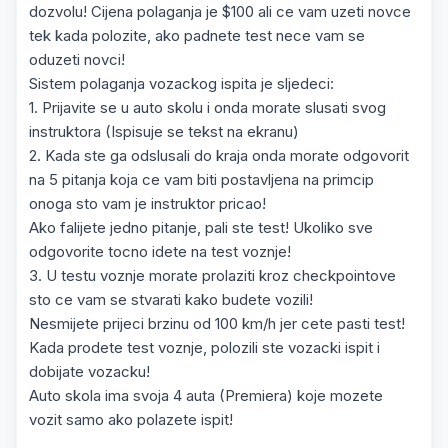
dozvolu! Cijena polaganja je $100 ali ce vam uzeti novce
tek kada polozite, ako padnete test nece vam se
oduzeti novci!
Sistem polaganja vozackog ispita je sljedeci:
1. Prijavite se u auto skolu i onda morate slusati svog
instruktora (Ispisuje se tekst na ekranu)
2. Kada ste ga odslusali do kraja onda morate odgovorit
na 5 pitanja koja ce vam biti postavljena na primcip
onoga sto vam je instruktor pricao!
Ako falijete jedno pitanje, pali ste test! Ukoliko sve
odgovorite tocno idete na test voznje!
3. U testu voznje morate prolaziti kroz checkpointove
sto ce vam se stvarati kako budete vozili!
Nesmijete prijeci brzinu od 100 km/h jer cete pasti test!
Kada prodete test voznje, polozili ste vozacki ispit i
dobijate vozacku!
Auto skola ima svoja 4 auta (Premiera) koje mozete
vozit samo ako polazete ispit!