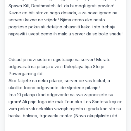
Spawn Kill, Deathmatch itd. da bi mogli igrati pravilno!
Kazne ce biti stroze nego dosada, a za nove igrace na
serveru kazne ne vrijede! Njima cemo ako nesto
pogrijese pokusati detaljno objasniti kako i sto trebaju
napraviti i uvest cemo ih malo u server da se bolje snadu!
Odsad je novi sistem registracije na server! Morate
odgovarati na pitanja u vezi Roleplaya tipa Sto je
Powergaming itd.
Ako falijete na neko pitanje, server ce vas kickat, a
ukoliko tocno odgovorite ide sljedece pitanje!
Ima 10 pitanja i kad odgovorite na sva zapocinjete sa
igrom! Ali prije toga ide mali Tour oko Los Santosa koji ce
vam pokazati nekoliko vaznijih mjesta u gradu kao sto su
banka, bolnica, trgovacki centar (Novo okupljaliste) itd.