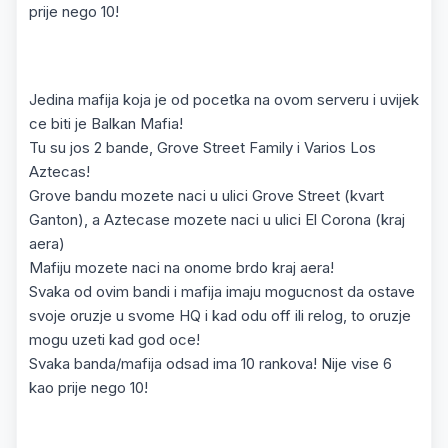
prije nego 10!
Jedina mafija koja je od pocetka na ovom serveru i uvijek
ce biti je Balkan Mafia!
Tu su jos 2 bande, Grove Street Family i Varios Los
Aztecas!
Grove bandu mozete naci u ulici Grove Street (kvart
Ganton), a Aztecase mozete naci u ulici El Corona (kraj
aera)
Mafiju mozete naci na onome brdo kraj aera!
Svaka od ovim bandi i mafija imaju mogucnost da ostave
svoje oruzje u svome HQ i kad odu off ili relog, to oruzje
mogu uzeti kad god oce!
Svaka banda/mafija odsad ima 10 rankova! Nije vise 6
kao prije nego 10!