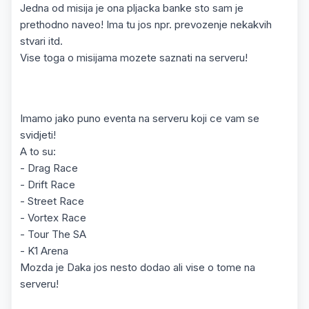
Jedna od misija je ona pljacka banke sto sam je
prethodno naveo! Ima tu jos npr. prevozenje nekakvih
stvari itd.
Vise toga o misijama mozete saznati na serveru!
Imamo jako puno eventa na serveru koji ce vam se
svidjeti!
A to su:
- Drag Race
- Drift Race
- Street Race
- Vortex Race
- Tour The SA
- K1 Arena
Mozda je Daka jos nesto dodao ali vise o tome na
serveru!