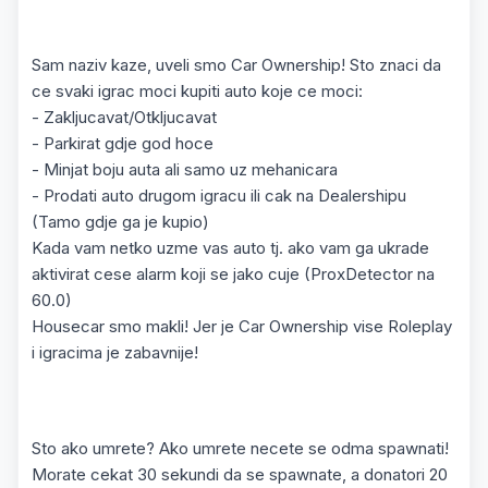
Sam naziv kaze, uveli smo Car Ownership! Sto znaci da
ce svaki igrac moci kupiti auto koje ce moci:
- Zakljucavat/Otkljucavat
- Parkirat gdje god hoce
- Minjat boju auta ali samo uz mehanicara
- Prodati auto drugom igracu ili cak na Dealershipu
(Tamo gdje ga je kupio)
Kada vam netko uzme vas auto tj. ako vam ga ukrade
aktivirat cese alarm koji se jako cuje (ProxDetector na
60.0)
Housecar smo makli! Jer je Car Ownership vise Roleplay
i igracima je zabavnije!
Sto ako umrete? Ako umrete necete se odma spawnati!
Morate cekat 30 sekundi da se spawnate, a donatori 20