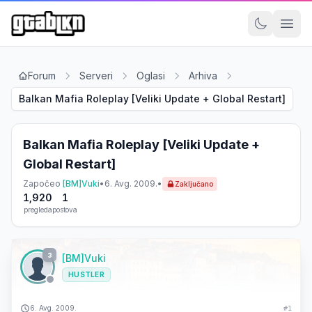
Forum
Serveri
Oglasi
Arhiva
Balkan Mafia Roleplay [Veliki Update + Global Restart]
Balkan Mafia Roleplay [Veliki Update +
Global Restart]
Započeo
[BM]Vuki
•
6. Avg. 2009.
•
Zaključano
1,920
1
pregleda
postova
3
[BM]Vuki
HUSTLER
6. Avg. 2009.
#1