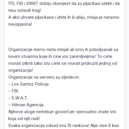
PD, FBI i SWAT dobiju obavijest da su pljackasi utekli i da
nisu ostavili trag!
A ako uhvate pljackase i uhite ih ili ubiju, misija je naravno
neuspjesna!
Organizacije nismo nista minjali ali smo ih poboljsavali sa
novim stvarima koje ih cine jos zanimljivijima! To cete
morati otkriti tako sto cete se morati pridruziti jednoj od
organizacija!
Organizacije na serveru su sljedece:
- Los Santos Policija
- FBI
- S.W.A.T.
- Hitman Agencija
Njihove uloge netreban govorit jer vjerovatno znate sto
koja od njih radi!
Svaka organizacija odsad ima 10 rankova! Nije vise 6 kao