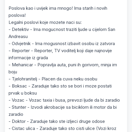
Poslova kao i uvijek ima mnogo! Ima starih i novih
poslova!
Legalni poslovi koje mozete naci su:
- Detektiv - Ima mogucnost traziti ljude u cijelom San
Andreasu
- Odvjetnik - Ima mogusnost izbavit osobu iz zatvora
- Reporter - Reporter, TV voditelj koji daje najnovije
informacije iz grada
- Mehanicar - Popravlja auta, puni ih gorivom, minja im
boju
- Tjelohranitelj - Placen da cuva neku osobu
- Boksac - Zaraduje tako sto se bori i moze postati
prvak u boksu
- Vozac - Vozac taxia i busa, prevozi ljude da bi zaradio
- Stunter - Izvodi akrobacije sa biciklom ili motor da bi
zaradio
- Doktor - Zaraduje tako ste izljeci druge odose
- Cistac ulica - Zaraduje tako sto cisti ulice (Vozi kroz