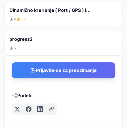
Dinamično kreiranje ( Port / GPS ) i
zaključavanje.
6
5.0
progress2
5
Prijavite se za preuzimanje
Podeli