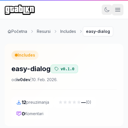
Početna
Resursi
Includes
easy-dialog
Includes
easy-dialog
v0.1.0
od
iv0dev
|
10. Feb. 2026.
12
—
preuzimanja
(0)
0
Komentari