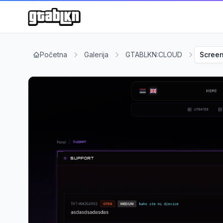
Početna
Galerija
GTABLKN:CLOUD
Screen