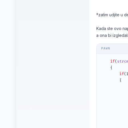
*zatim udjite u
Kada ste ovo nap
a ona bi izgleda
if
(
strc
	{

if
(
	    {

            
            
			{