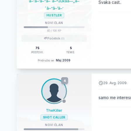
â–‘â–’â–“â–ˆâ–ºJukaâ—„â–
Svaka cast..
ˆâ–“â–’â–‘
HUSTLER
NOVI ČLAN
40
/ 100 XP
🌱
Početnik
(0)
75
5
POSTOVI:
TEME:
Maj 2009
Pridružio se:
4
29. Avg. 2009.
samo me interesu
TheKiller
SHOT CALLER
NOVI ČLAN