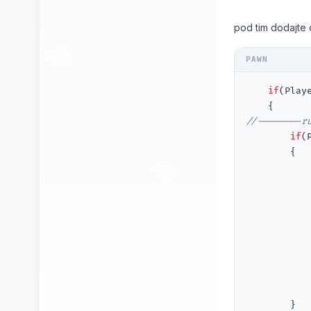
pod tim dodajte 
if
(Play
//--------r
if
(
        {

            
           
				    
           
           
					
            
        }
