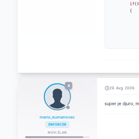
if
(
        {

            
           
				    
           
           
					
            
		}

		.

4
29. Avg. 2009.
		.

		.

super je djuro, m
		.

		.

mario_kumanovac
		.

ENFORCER
		.

NOVI ČLAN
		.
