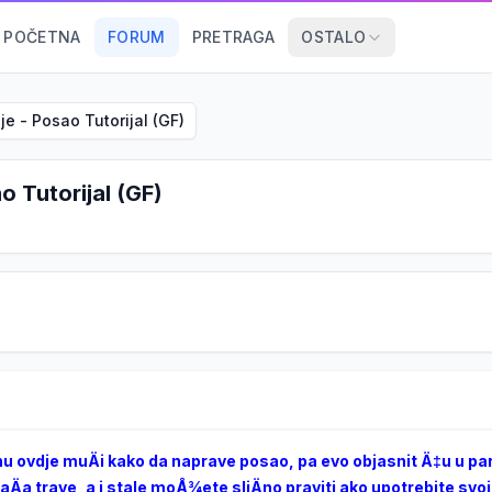
POČETNA
FORUM
PRETRAGA
OSTALO
e - Posao Tutorijal (GF)
 Tutorijal (GF)
u ovdje muÄi kako da naprave posao, pa evo objasnit Ä‡u u par
aÄa trave, a i stale moÅ¾ete sliÄno praviti ako upotrebite svoj