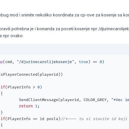
 debug mod i snimite nekoliko koordinata za cp-ove za kosenje sa 
ravili potrebna je i komanda za poceti kosenje npr /djurinecarolije
la npr ovako:
mp
(cmd, 
"/djurinecarolijekosenje"
, 
true
) == 
0
)

IsPlayerConnected(playerid))

if
(PlayerInfo > 
0
)

{

 				    SendClientMessage(playerid, COLOR_GREY, 
"*Vec i
return
1
;

}

if
(PlayerInfo == id posla)
//<---- tu si stavite id koji

