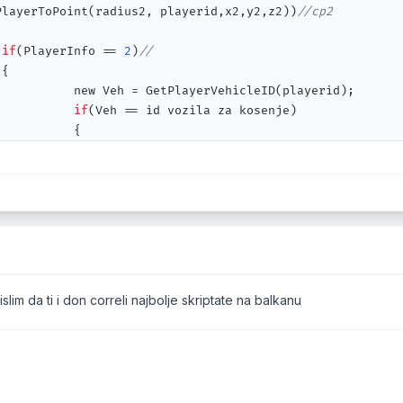
PlayerToPoint(radius2, playerid,x2,y2,z2))
//cp2
if
(PlayerInfo == 
2
)
//
{

           new Veh = GetPlayerVehicleID(playerid);

if
(Veh == id vozila za kosenje)

  {

               PlayerInfo = 
3
;
//
               SetPlayerCheckpoint(playerid,x3,y3,z3,rad
  }

}

islim da ti i don correli najbolje skriptate na balkanu