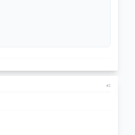
ius3);
//
#2