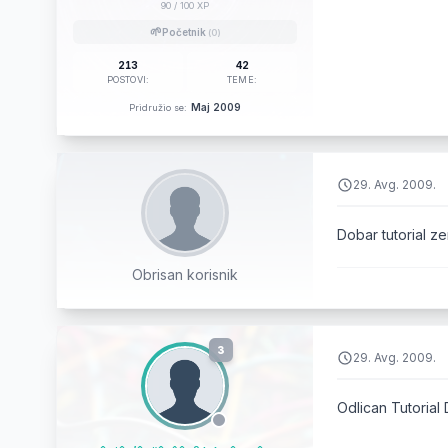
if
(
90
/ 100 XP
        {

🌱
Početnik
(0)
213
42
            
POSTOVI:
TEME:
           
Maj 2009
Pridružio se:
				    
           
           
29. Avg. 2009.
           
//---------
Dobar tutorial ze
           
Obrisan korisnik
					
            
		}
3
29. Avg. 2009.
Odlican Tutorial 