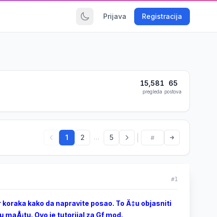
Prijava
Registracija
15,581
65
pregleda
postova
|
1
2
5
...
#1
 koraka kako da napravite posao. To Ä‡u objasniti
u maÅ¡tu. Ovo je tutorijal za Gf mod.