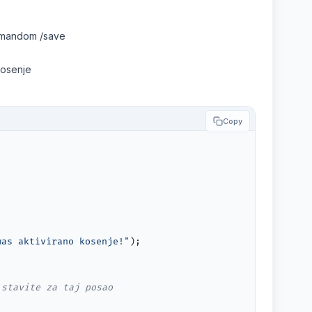
komandom /save
kosenje
Copy
mas aktivirano kosenje!"
);

 stavite za taj posao