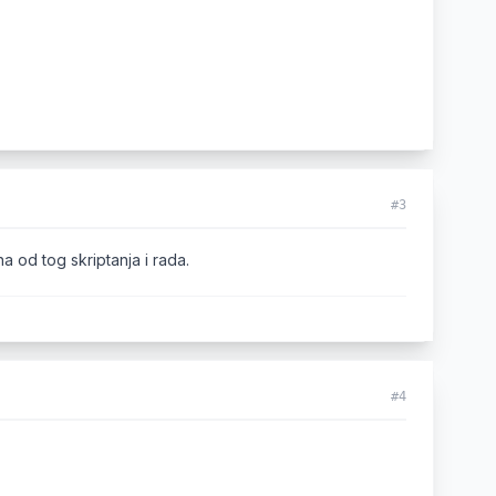
#3
"*kosenje uspjesno zavrseno"
o ispod nije potrebno
a od tog skriptanja i rada.
"Zarada = 100$"
);

#4