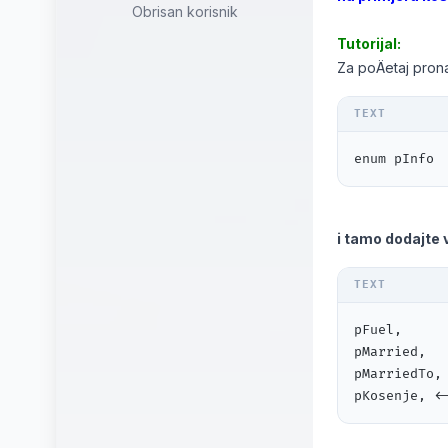
Obrisan korisnik
Tutorijal:
Za poÄetaj prona
enum pInfo
i tamo dodajte 
pFuel,

pMarried,

pMarriedTo,

pKosenje, <