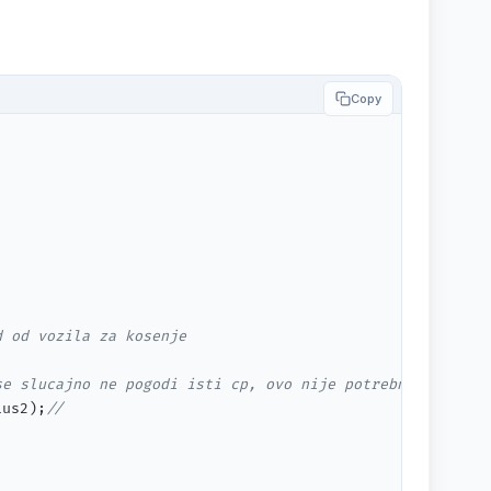
Copy
d od vozila za kosenje
se slucajno ne pogodi isti cp, ovo nije potrebno
ius2);
//