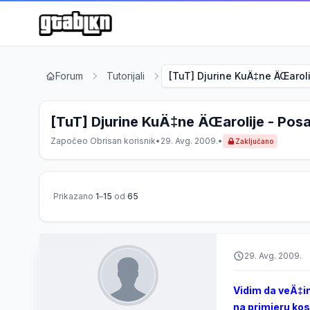
Forum
Tutorijali
[TuT] Djurine KuÄ‡ne ÄŒarolij
[TuT] Djurine KuÄ‡ne ÄŒarolije - Posao
Započeo
Obrisan korisnik
•
29. Avg. 2009.
•
Zaključano
Prikazano
1
–
15
od
65
29. Avg. 2009.
Vidim da veÄ‡in
na primjeru kos