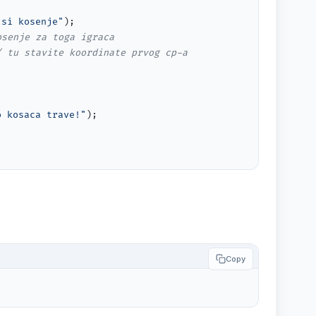
 si kosenje"
);

osenje za toga igraca
/ tu stavite koordinate prvog cp-a
o kosaca trave!"
);

Copy