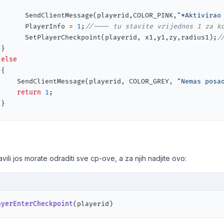
       SendClientMessage(playerid,COLOR_PINK,
"*Aktivirao
			      PlayerInfo = 
1
;
//---- tu stavite vrijednos 1 za k
        		  SetPlayerCheckpoint(playerid, x1,y1,zy,radius1);
/


else


       SendClientMessage(playerid, COLOR_GREY, 
"Nemas posa
return
1
;

urn
1
;

vili jos morate odraditi sve cp-ove, a za njih nadjite ovo:
ayerEnterCheckpoint
(playerid)