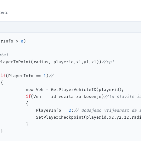
ovo:
erInfo > 
0
)

uta1
PlayerToPoint(radius, playerid,x1,y1,z1))
//cp1
if
(PlayerInfo == 
1
)
//
{

           new Veh = GetPlayerVehicleID(playerid);

if
(Veh == id vozila za kosenje)
//tu stavite i
  {

               PlayerInfo = 
2
;
// dodajemo vrijednost da 
               SetPlayerCheckpoint(playerid,x2,y2,z2,rad
  }

}
