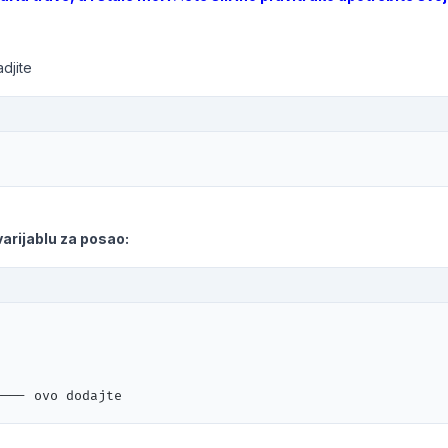
djite
varijablu za posao:
---- ovo dodajte