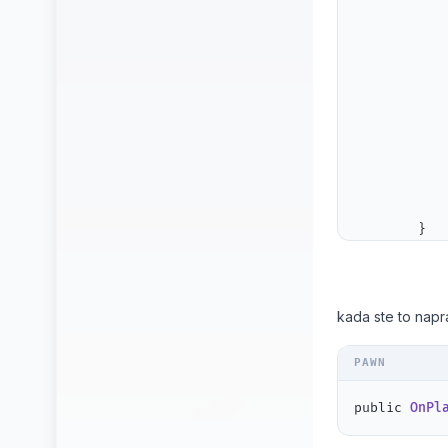
           
			}
			{
		 
	        }

		}

ret
	}
kada ste to napra
public 
OnPl