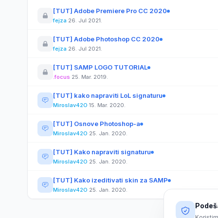
[TUT] Adobe Premiere Pro CC 2020
fejza
·
26. Jul 2021.
[TUT] Adobe Photoshop CC 2020
fejza
·
26. Jul 2021.
[TUT] SAMP LOGO TUTORIAL
.focus
·
25. Mar. 2019.
[TUT] kako napraviti LoL signaturu
Miroslav42O
·
15. Mar. 2020.
[TUT] Osnove Photoshop-a
Miroslav42O
·
25. Jan. 2020.
[TUT] Kako napraviti signaturu
Miroslav42O
·
25. Jan. 2020.
[TUT] Kako izeditivati skin za SAMP
Miroslav42O
·
25. Jan. 2020.
Podeša
Koristim