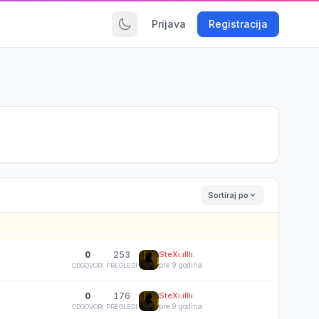
Prijava
Registracija
Sortiraj po
0
253
SteXi.ılllı.
pre 9 godina
ODGOVORI
PREGLEDI
0
176
SteXi.ılllı.
pre 9 godina
ODGOVORI
PREGLEDI