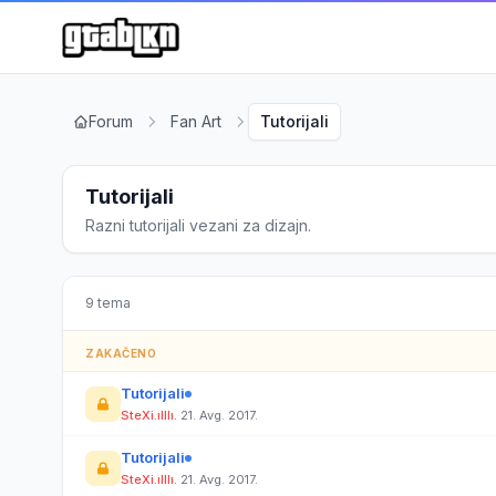
Forum
Fan Art
Tutorijali
Tutorijali
Razni tutorijali vezani za dizajn.
9 tema
ZAKAČENO
Tutorijali
SteXi.ılllı.
·
21. Avg. 2017.
Tutorijali
SteXi.ılllı.
·
21. Avg. 2017.