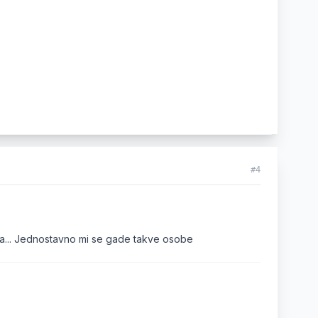
#4
bima... Jednostavno mi se gade takve osobe