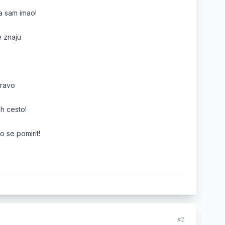
a sam imao!
e znaju
pravo
ih cesto!
o se pomirit!
#2