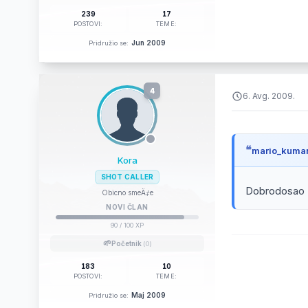
239
17
POSTOVI:
TEME:
Jun 2009
Pridružio se:
4
6. Avg. 2009.
mario_kuman
Kora
SHOT CALLER
Dobrodosao
Obicno smeÄ‡e
NOVI ČLAN
90
/ 100 XP
🌱
Početnik
(0)
183
10
POSTOVI:
TEME:
Maj 2009
Pridružio se: