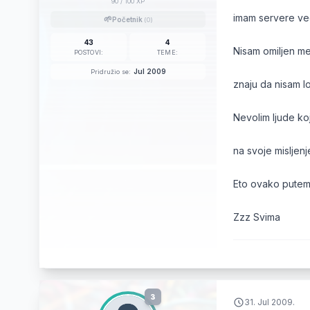
90
/ 100 XP
imam servere vec
🌱
Početnik
(0)
43
4
Nisam omiljen med
POSTOVI:
TEME:
Jul 2009
Pridružio se:
znaju da nisam l
Nevolim ljude ko
na svoje misljenj
Eto ovako putem 
Zzz Svima
3
31. Jul 2009.