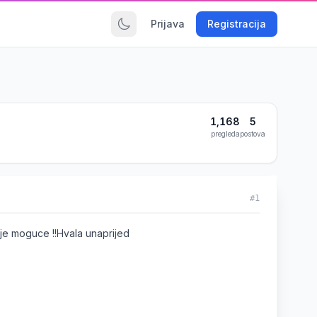
Prijava
Registracija
1,168
5
pregleda
postova
#1
 je moguce !!Hvala unaprijed