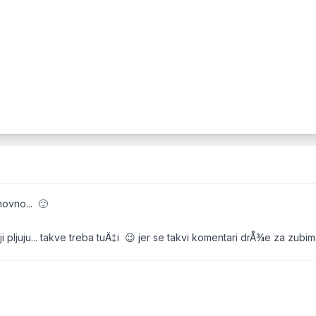
ovno... 🙂
oji pljuju... takve treba tuÄ‡i 😉 jer se takvi komentari drÅ¾e za zu