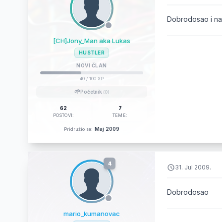
Dobrodosao i na ri
[CH]Jony_Man aka Lukas
HUSTLER
NOVI ČLAN
40
/ 100 XP
🌱
Početnik
(0)
62
7
POSTOVI:
TEME:
Maj 2009
Pridružio se:
4
31. Jul 2009.
Dobrodosao
mario_kumanovac