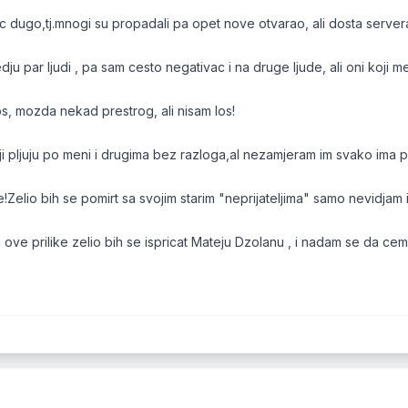
 dugo,tj.mnogi su propadali pa opet nove otvarao, ali dosta server
ju par ljudi , pa sam cesto negativac i na druge ljude, ali oni koji m
os, mozda nekad prestrog, ali nisam los!
ji pljuju po meni i drugima bez razloga,al nezamjeram im svako ima 
e!Zelio bih se pomirt sa svojim starim "neprijateljima" samo nevidjam 
ove prilike zelio bih se ispricat Mateju Dzolanu , i nadam se da cem