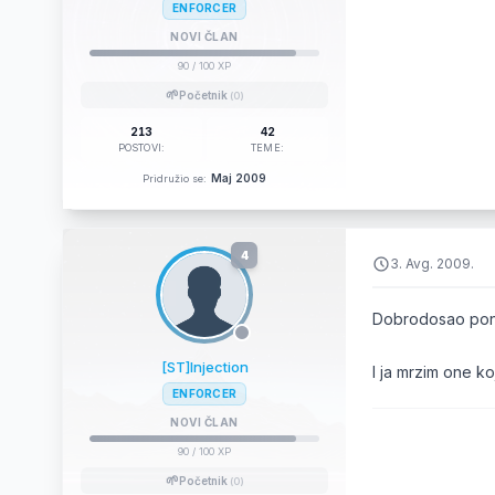
ENFORCER
NOVI ČLAN
90
/ 100 XP
🌱
Početnik
(0)
213
42
POSTOVI:
TEME:
Maj 2009
Pridružio se:
4
3. Avg. 2009.
Dobrodosao pon
[ST]Injection
I ja mrzim one k
ENFORCER
NOVI ČLAN
90
/ 100 XP
🌱
Početnik
(0)