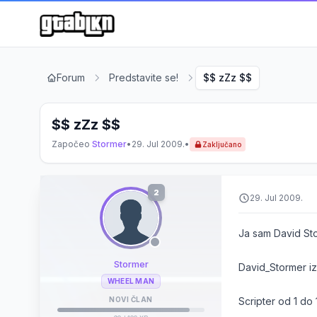
Forum
Predstavite se!
$$ zZz $$
$$ zZz $$
Započeo
Stormer
•
29. Jul 2009.
•
Zaključano
2
29. Jul 2009.
Ja sam David Sto
Stormer
David_Stormer iz
WHEEL MAN
NOVI ČLAN
Scripter od 1 do 1