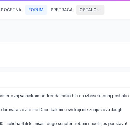
POČETNA
FORUM
PRETRAGA
OSTALO
rmer ovaj sa nickom od frenda,molio bih da izbrisete onaj post ako
 daruvara zovite me Daco kak me i svi koji me znaju zovu :laugh:
0 : solidna 6 ili 5 , nisam dugo scripter trebam nauciti jos par stavri!