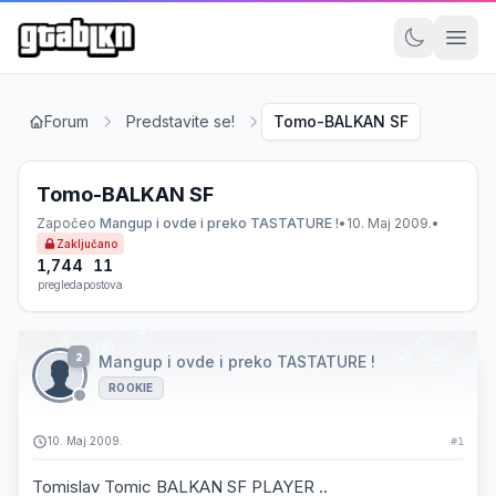
Forum
Predstavite se!
Tomo-BALKAN SF
Tomo-BALKAN SF
Započeo
Mangup i ovde i preko TASTATURE !
•
10. Maj 2009.
•
Zaključano
1,744
11
pregleda
postova
2
Mangup i ovde i preko TASTATURE !
ROOKIE
10. Maj 2009.
#1
Tomislav Tomic BALKAN SF PLAYER ..