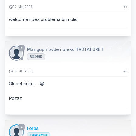
10. Maj 2009.
#5
welcome i bez problema bi molio
2
Mangup i ovde i preko TASTATURE !
ROOKIE
10. Maj 2009.
#6
Ok nebrinite .. 😁
Pozzz
4
Forbs
ENFORCER