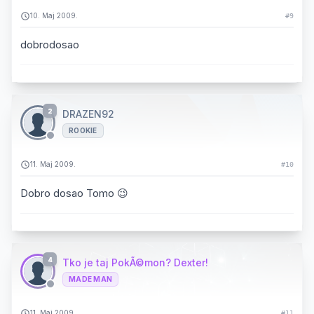
10. Maj 2009.
#9
dobrodosao
2
DRAZEN92
ROOKIE
11. Maj 2009.
#10
Dobro dosao Tomo 😉
4
Tko je taj PokÃ©mon? Dexter!
MADE MAN
11. Maj 2009.
#11