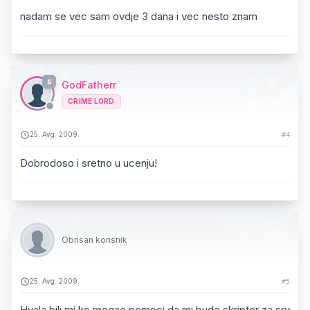
nadam se vec sam ovdje 3 dana i vec nesto znam
5
GodFatherr
CRIME LORD
25. Avg. 2009.
#4
Dobrodoso i sretno u ucenju!
Obrisan korisnik
25. Avg. 2009.
#5
Hvala bili mi ko mogao pomoci da mi bude skripter za srv