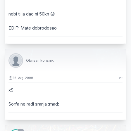
nebi ti ja dao ni 50kn 😛
EDIT: Mate dobrodosao
Obrisan korisnik
26. Avg. 2009.
#9
xS
Sorfa ne radi sranja :mad: