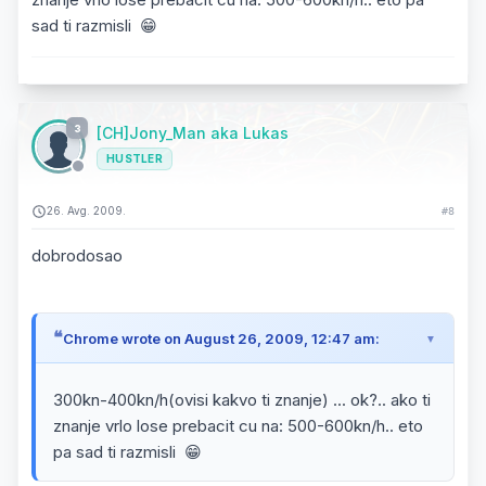
sad ti razmisli 😁
3
[CH]Jony_Man aka Lukas
HUSTLER
26. Avg. 2009.
#8
dobrodosao
Chrome wrote on August 26, 2009, 12:47 am:
300kn-400kn/h(ovisi kakvo ti znanje) ... ok?.. ako ti
znanje vrlo lose prebacit cu na: 500-600kn/h.. eto
pa sad ti razmisli 😁