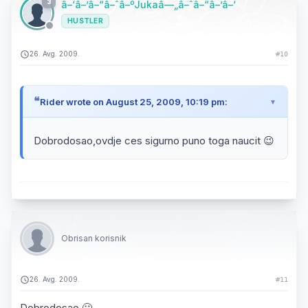
3
â–‘â–’â–“â–ˆâ–ºJukaâ—„â–ˆâ–“â–’â–‘
HUSTLER
26. Avg. 2009.
#10
Rider wrote on August 25, 2009, 10:19 pm:
Dobrodosao,ovdje ces sigurno puno toga naucit 😉
Obrisan korisnik
26. Avg. 2009.
#11
Dobrodosao 🙂