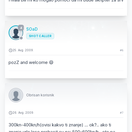
4
SOaD
SHOT CALLER
25. Avg. 2009.
#6
pozZ and welcome 😄
Obrisan korisnik
26. Avg. 2009.
#7
300kn-400kn/h(ovisi kakvo ti znanje) ... ok?.. ako ti
znanje vrlo lose prebacit cu na: 500-600kn/h.. eto pa