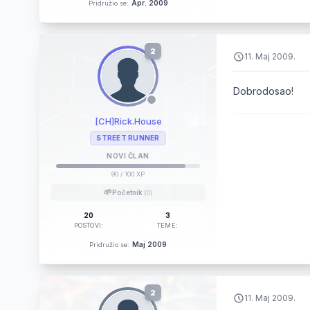
Apr. 2009
Pridružio se:
2
11. Maj 2009.
Dobrodosao!
[CH]Rick.House
STREET RUNNER
NOVI ČLAN
90
/ 100 XP
🌱
Početnik
(0)
20
3
POSTOVI:
TEME:
Maj 2009
Pridružio se:
2
11. Maj 2009.