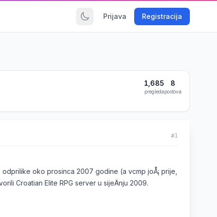
Prijava
Registracija
1,685
8
pregleda
postova
#1
odprilike oko prosinca 2007 godine (a vcmp joÅ¡ prije,
vorili Croatian Elite RPG server u sijeÄnju 2009.