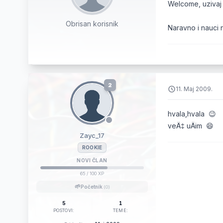
Welcome, uzivaj i
Obrisan korisnik
Naravno i nauci 
2
11. Maj 2009.
hvala,hvala 😉
veÄ‡ uÄim 😄
Zayc_17
ROOKIE
NOVI ČLAN
65
/ 100 XP
🌱
Početnik
(0)
5
1
POSTOVI:
TEME: