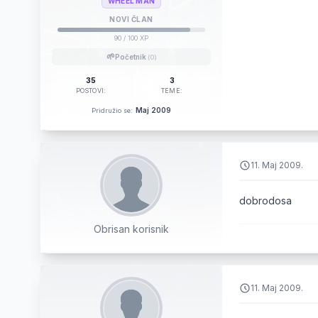
WHEEL MAN
NOVI ČLAN
90
/ 100 XP
🌱
Početnik
(0)
35
3
POSTOVI:
TEME:
Maj 2009
Pridružio se:
11. Maj 2009.
dobrodosa
Obrisan korisnik
11. Maj 2009.