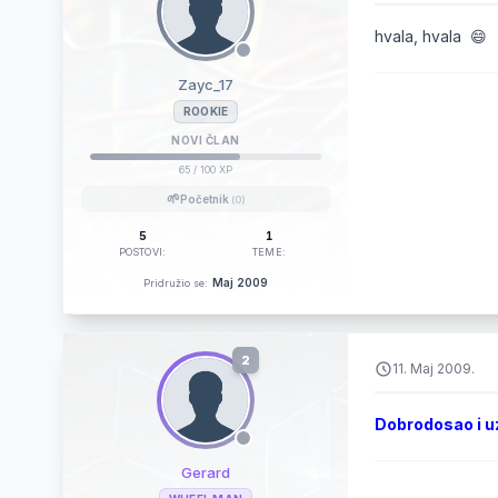
hvala, hvala 😄
Zayc_17
ROOKIE
NOVI ČLAN
65
/ 100 XP
🌱
Početnik
(0)
5
1
POSTOVI:
TEME:
Maj 2009
Pridružio se:
2
11. Maj 2009.
Dobrodosao i uz
Gerard