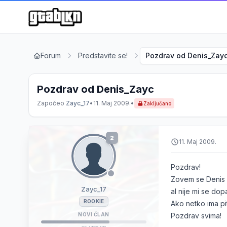
Forum
Predstavite se!
Pozdrav od Denis_Zay
Pozdrav od Denis_Zayc
Započeo
Zayc_17
•
11. Maj 2009.
•
Zaključano
2
11. Maj 2009.
Pozdrav!
Zovem se Denis i
Zayc_17
al nije mi se dop
ROOKIE
Ako netko ima pit
NOVI ČLAN
Pozdrav svima!