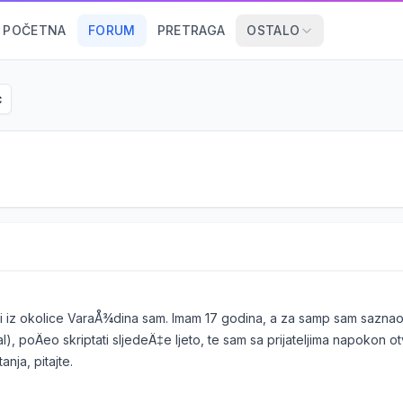
POČETNA
FORUM
PRETRAGA
OSTALO
c
 iz okolice VaraÅ¾dina sam. Imam 17 godina, a za samp sam saznao 
al), poÄeo skriptati sljedeÄ‡e ljeto, te sam sa prijateljima napokon ot
anja, pitajte.