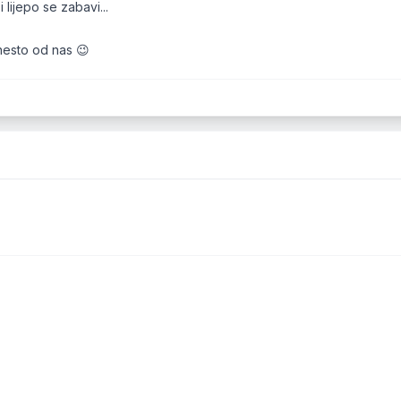
 lijepo se zabavi...
nesto od nas 😉