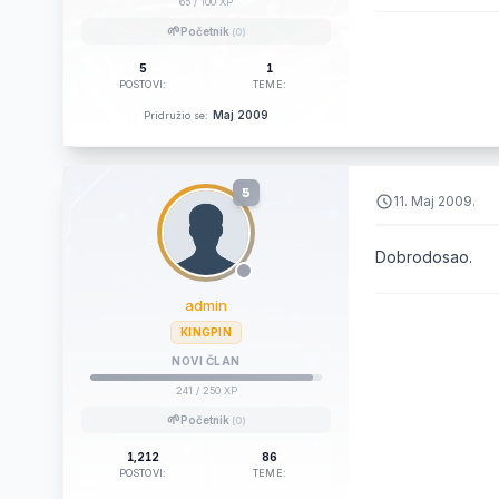
65
/ 100 XP
🌱
Početnik
(0)
5
1
POSTOVI:
TEME:
Maj 2009
Pridružio se:
5
11. Maj 2009.
Dobrodosao.
admin
KINGPIN
NOVI ČLAN
241
/ 250 XP
🌱
Početnik
(0)
1,212
86
POSTOVI:
TEME: