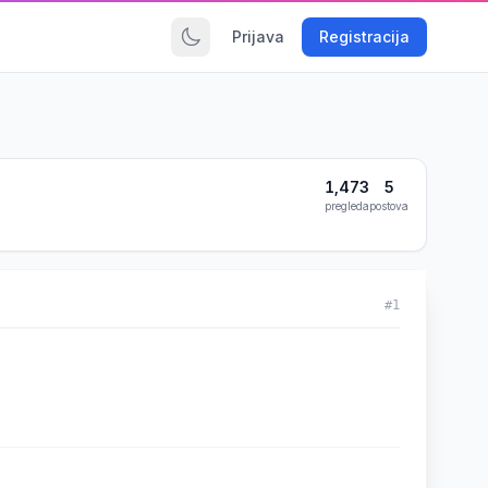
Prijava
Registracija
1,473
5
pregleda
postova
#1