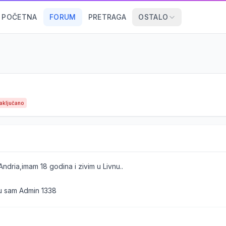
POČETNA
FORUM
PRETRAGA
OSTALO
aključano
dria,imam 18 godina i zivim u Livnu..
 sam Admin 1338