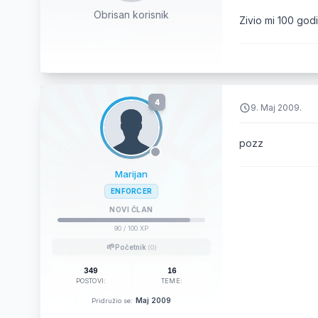
Obrisan korisnik
Zivio mi 100 god
4
9. Maj 2009.
pozz
Marijan
ENFORCER
NOVI ČLAN
90
/ 100 XP
🌱
Početnik
(0)
349
16
POSTOVI:
TEME:
Maj 2009
Pridružio se: