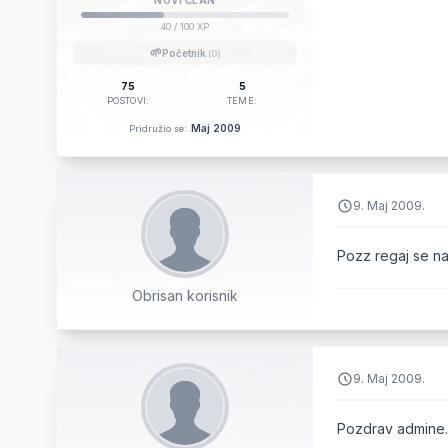
NOVI ČLAN
40
/ 100 XP
🌱
Početnik
(0)
75
5
POSTOVI:
TEME:
Maj 2009
Pridružio se:
9. Maj 2009.
Pozz regaj se na 
Obrisan korisnik
9. Maj 2009.
Pozdrav admine..