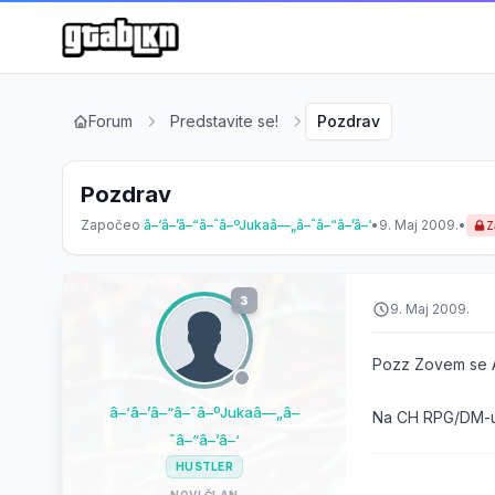
Forum
Predstavite se!
Pozdrav
Pozdrav
Započeo
â–‘â–’â–“â–ˆâ–ºJukaâ—„â–ˆâ–“â–’â–‘
•
9. Maj 2009.
•
Z
3
9. Maj 2009.
Pozz Zovem se An
â–‘â–’â–“â–ˆâ–ºJukaâ—„â–
Na CH RPG/DM-u
ˆâ–“â–’â–‘
HUSTLER