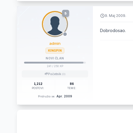
5
9. Maj 2009.
Dobrodosao.
admin
KINGPIN
NOVI ČLAN
241
/ 250 XP
🌱
Početnik
(0)
1,212
86
POSTOVI:
TEME:
Apr. 2009
Pridružio se: