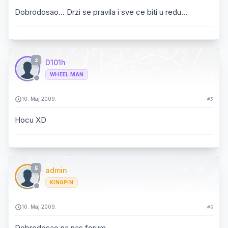
Dobrodosao... Drzi se pravila i sve ce biti u redu...
2
D101h
WHEEL MAN
10. Maj 2009.
#5
Hocu XD
5
admin
KINGPIN
10. Maj 2009.
#6
Dobrodosao na nas forum.