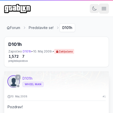
Forum
Predstavite se!
D101h
D101h
Započeo
D101h
•
10. Maj 2009.
•
Zaključano
1,572
7
pregleda
postova
2
D101h
WHEEL MAN
10. Maj 2009.
#1
Pozdrav!