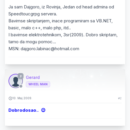
Ja sam Dajgoro, iz Rovinja, Jedan od head admina od
Speedtoucgrpg servera.
Bavimse skriptanjem, inace programiram sa VB.NET,
basic, malo c++, malo php, itd..
I bavimse elektrotehnikom, 3sr(2009). Dobro skriptam,
tamo da mogu pomoc...
MSN: dajgoro.labinac@hotmail.com
2
Gerard
WHEEL MAN
10. Maj 2009.
#2
Dobrodosao.. 😉