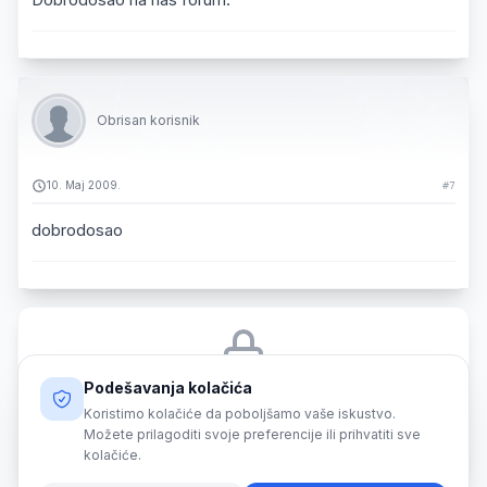
Obrisan korisnik
10. Maj 2009.
#7
dobrodosao
Podešavanja kolačića
Morate biti prijavljeni da biste odgovorili na ovu temu.
Koristimo kolačiće da poboljšamo vaše iskustvo.
Možete prilagoditi svoje preferencije ili prihvatiti sve
Prijava
kolačiće.