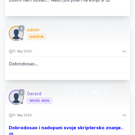
5
admin
KINGPIN
11. Maj 2009.
#4
Dobrodosao...
2
Gerard
WHEEL MAN
11. Maj 2009.
#5
Dobrodosao i nadopuni svoje skriptersko znanje..
😉