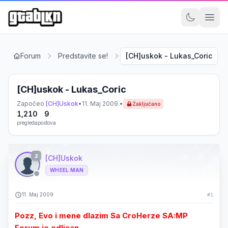
Forum
Predstavite se!
[CH]uskok - Lukas_Coric
[CH]uskok - Lukas_Coric
Započeo
[CH]Uskok
•
11. Maj 2009.
•
Zaključano
1,210
9
pregleda
postova
2
[CH]Uskok
WHEEL MAN
11. Maj 2009.
#1
Pozz, Evo i mene dlazim Sa CroHerze SA:MP
Forum je odlican.