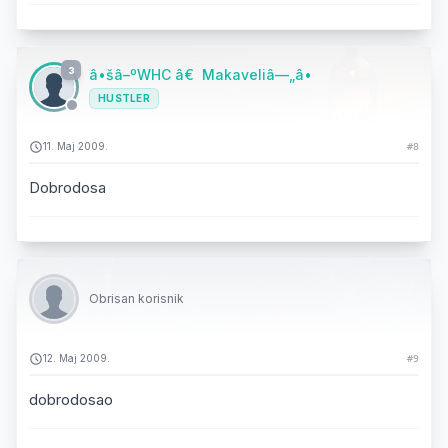
3
â•šâ–ºWHC â€ Makaveliâ—„â•
HUSTLER
11. Maj 2009.
#8
Dobrodosa
Obrisan korisnik
12. Maj 2009.
#9
dobrodosao