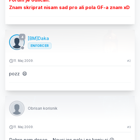
Znam skriprat nisam sad pro ali pola GF-a znam xD
4
[BM]Daka
ENFORCER
11. Maj 2009.
#2
pozz 😄
Obrisan korisnik
11. Maj 2009.
#3
Dobro nam dosao... Nauci jos pola i na konju si 😉