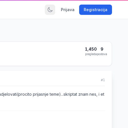
Prijava
Registracija
1,450
9
pregleda
postova
#1
jelovati(procito prijasnje teme)...skriptat znam nes, i et