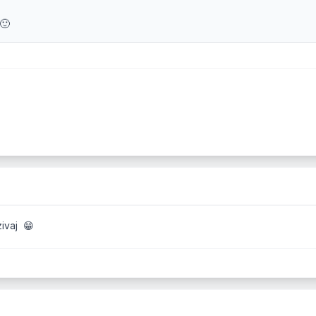
🙂
ivaj 😁