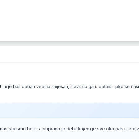
at mi je bas dobari veoma smjesan, stavit cu ga u potpis i jako se nas
nas sta smo bolji...a soprano je debil kojem je sve oko para...eto z