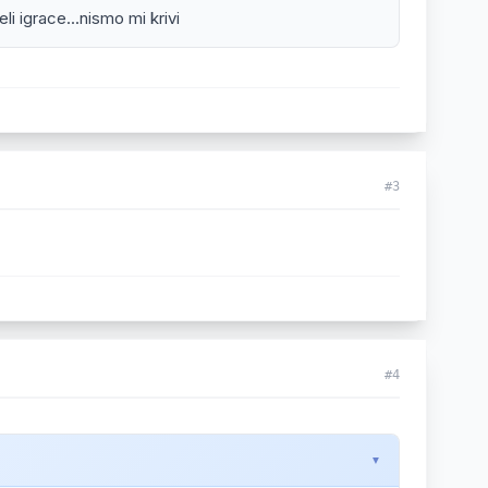
li igrace...nismo mi krivi
#3
#4