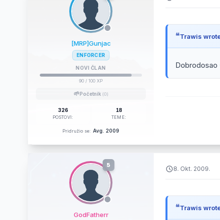
Trawis wrote
[MRP]Gunjac
ENFORCER
Dobrodosao 
NOVI ČLAN
90
/ 100 XP
🌱
Početnik
(0)
326
18
POSTOVI:
TEME:
Avg. 2009
Pridružio se:
5
8. Okt. 2009.
Trawis wrote
GodFatherr