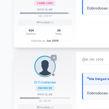
CRIME LORD
Dobrodosao 
NOVI ČLAN
240
/ 250 XP
🌱
Početnik
(0)
924
29
POSTOVI:
TEME:
Jun 2009
Pridružio se:
4
8. Okt. 2009.
Nik Delgad w
[ST] Outlander
ENFORCER
Dobrodosao 
NOVI ČLAN
40
/ 100 XP
🌱
Početnik
(0)