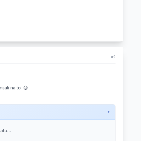
#2
mijati na to 😉
ato...