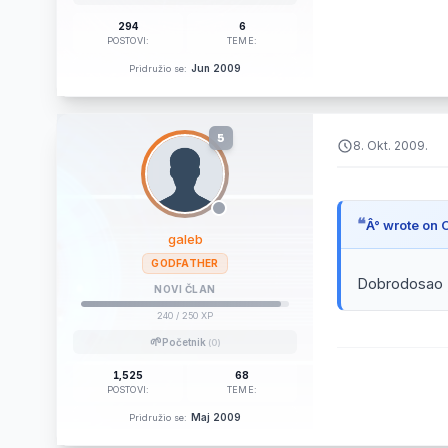
294
6
POSTOVI:
TEME:
Jun 2009
Pridružio se:
5
8. Okt. 2009.
Â° wrote on 
galeb
GODFATHER
Dobrodosao ,
NOVI ČLAN
240
/ 250 XP
🌱
Početnik
(0)
1,525
68
POSTOVI:
TEME:
Maj 2009
Pridružio se: