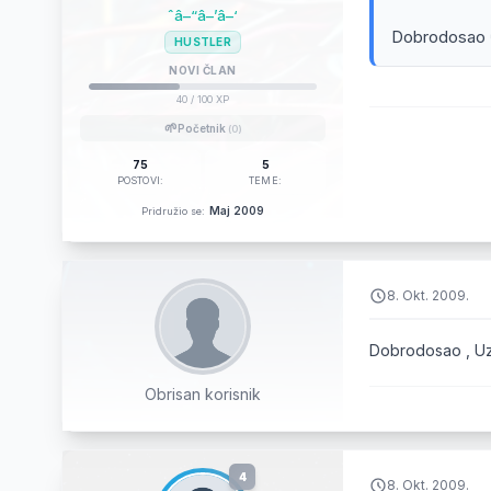
ˆâ–“â–’â–‘
Dobrodosao 
HUSTLER
NOVI ČLAN
40
/ 100 XP
🌱
Početnik
(0)
75
5
POSTOVI:
TEME:
Maj 2009
Pridružio se:
8. Okt. 2009.
Dobrodosao , Uz
Obrisan korisnik
4
8. Okt. 2009.