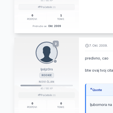
55
/ 100 XP
🌱
Početnik
(0)
0
1
POSTOVI:
TEME:
Okt. 2009
Pridružio se:
2
7. Okt. 2009.
predivno, cao
ljoljz0rs
btw ovaj tvoj cit
ROOKIE
NOVI ČLAN
40
/ 100 XP
Quote
🌱
Početnik
(0)
0
0
ljubomora na 
POSTOVI:
TEME: