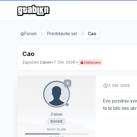
Forum
Predstavite se!
Cao
Cao
Započeo
Zabek
•
7. Okt. 2009.
•
Zaključano
2
7. Okt. 2009.
Evo pozdrav svima
to bi bilo nes uk
Zabek
ROOKIE
NOVI ČLAN