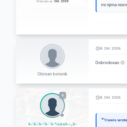
Okt. 2009
Pridružio se:
mi njima nismo
8. Okt. 2009.
Dobrodosao 🙂
Obrisan korisnik
3
8. Okt. 2009.
Trawis wrote
â–‘â–’â–“â–ˆâ–ºJukaâ—„â–