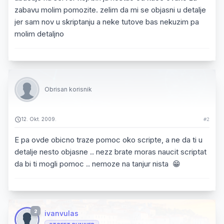
zabavu molim pomozite. zelim da mi se objasni u detalje
jer sam nov u skriptanju a neke tutove bas nekuzim pa
molim detaljno
Obrisan korisnik
12. Okt. 2009.
#2
E pa ovde obicno traze pomoc oko scripte, a ne da ti u
detalje nesto objasne .. nezz brate moras naucit scriptat
da bi ti mogli pomoc .. nemoze na tanjur nista 😁
2
ivanvulas