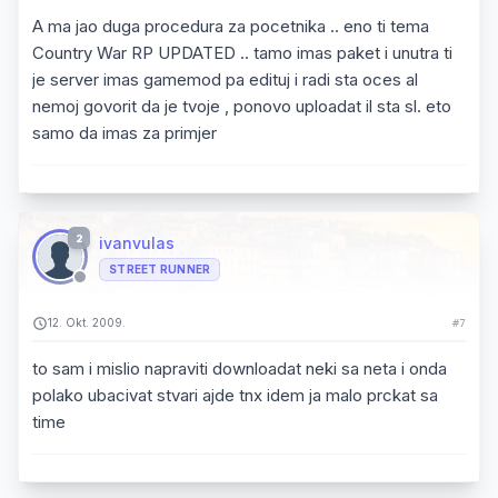
A ma jao duga procedura za pocetnika .. eno ti tema
Country War RP UPDATED .. tamo imas paket i unutra ti
je server imas gamemod pa edituj i radi sta oces al
nemoj govorit da je tvoje , ponovo uploadat il sta sl. eto
samo da imas za primjer
2
ivanvulas
STREET RUNNER
12. Okt. 2009.
#7
to sam i mislio napraviti downloadat neki sa neta i onda
polako ubacivat stvari ajde tnx idem ja malo prckat sa
time