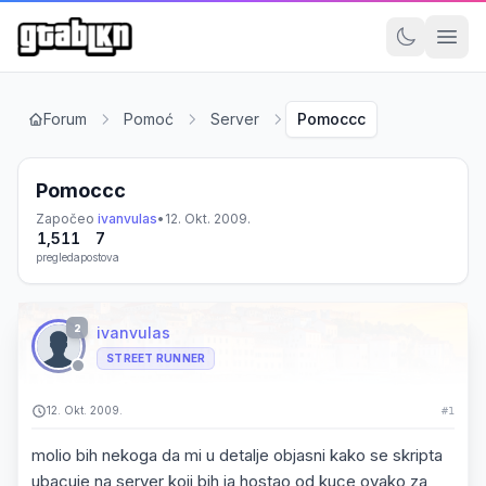
Forum
Pomoć
Server
Pomoccc
Pomoccc
Započeo
ivanvulas
•
12. Okt. 2009.
1,511
7
pregleda
postova
2
ivanvulas
STREET RUNNER
12. Okt. 2009.
#1
molio bih nekoga da mi u detalje objasni kako se skripta
ubacuje na server koji bih ja hostao od kuce ovako za