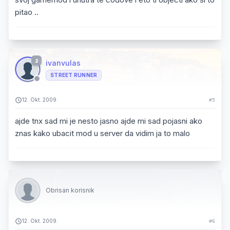
pitao ..
2
ivanvulas
STREET RUNNER
12. Okt. 2009.
#5
ajde tnx sad mi je nesto jasno ajde mi sad pojasni ako
znas kako ubacit mod u server da vidim ja to malo
Obrisan korisnik
12. Okt. 2009.
#6