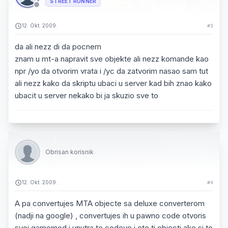
STREET RUNNER
12. Okt. 2009.
#3
da ali nezz di da pocnem
znam u mt-a napravit sve objekte ali nezz komande kao
npr /yo da otvorim vrata i /yc da zatvorim nasao sam tut
ali nezz kako da skriptu ubaci u server kad bih znao kako
ubacit u server nekako bi ja skuzio sve to
Obrisan korisnik
12. Okt. 2009.
#4
A pa convertujes MTA objecte sa deluxe converterom
(nadji na google) , convertujes ih u pawno code otvoris
svoj gamemod i unutra te codove i eto ti objecti ako si to