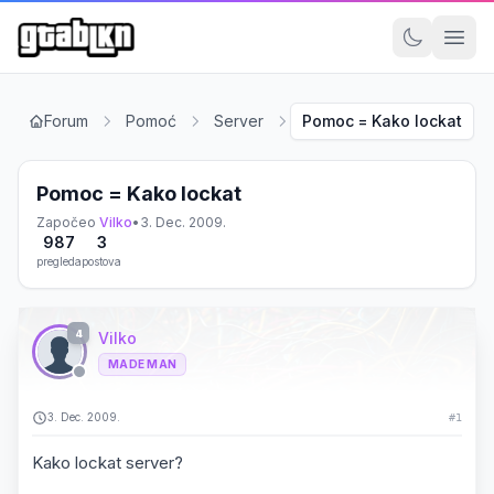
Forum
Pomoć
Server
Pomoc = Kako lockat
Pomoc = Kako lockat
Započeo
Vilko
•
3. Dec. 2009.
987
3
pregleda
postova
4
Vilko
MADE MAN
3. Dec. 2009.
#1
Kako lockat server?