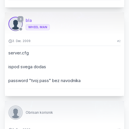
3
bla
WHEEL MAN
3. Dec. 2009.
#2
server.cfg
ispod svega dodas
password "tvoj pass" bez navodnika
Obrisan korisnik