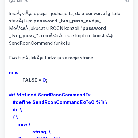
3. Dec. 2009.
#3
ImaÅ¡ viÅ¡e opcija - jedna je ta, da u
server.cfg
fajlu
staviÅ¡ lajn:
password
_tvoj_pass_ovdje_
MoÅ¾eÅ¡ ukucat u RCON konzoli "
password
_tvoj_pass_
" a moÅ¾eÅ¡ i sa skriptom koristeÄ‡i
SendRconCommand funkciju.
Evo ti joÅ¡ lakÅ¡a funkcija sa moje strane:
new
FALSE =
0
;
#if !defined SendRconCommandEx
#define SendRconCommandEx(%0,%1) \
do \
{ \
new \
string; \