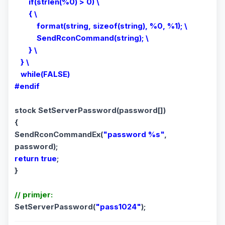
if(strlen(%0) > 0) \
{ \
format(string, sizeof(string), %0, %1); \
SendRconCommand(string); \
} \
} \
while(FALSE)
#endif
stock SetServerPassword(password[])
{
SendRconCommandEx(
"password %s"
,
password);
return true
;
}
// primjer:
SetServerPassword(
"pass1024"
);