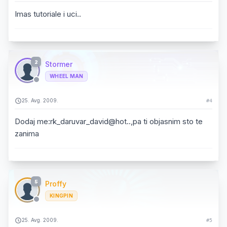
Imas tutoriale i uci..
2
Stormer
WHEEL MAN
25. Avg. 2009.
#4
Dodaj me:rk_daruvar_david@hot..,pa ti objasnim sto te
zanima
5
Proffy
KINGPIN
25. Avg. 2009.
#5