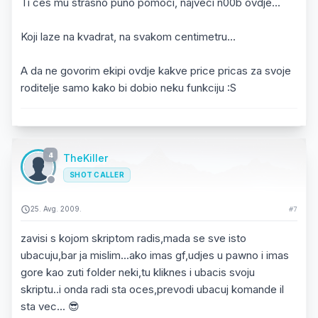
Ti ces mu strasno puno pomoci, najveci n00b ovdje...
Koji laze na kvadrat, na svakom centimetru...
A da ne govorim ekipi ovdje kakve price pricas za svoje
roditelje samo kako bi dobio neku funkciju :S
4
TheKiller
SHOT CALLER
25. Avg. 2009.
#7
zavisi s kojom skriptom radis,mada se sve isto
ubacuju,bar ja mislim...ako imas gf,udjes u pawno i imas
gore kao zuti folder neki,tu kliknes i ubacis svoju
skriptu..i onda radi sta oces,prevodi ubacuj komande il
sta vec... 😎