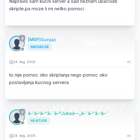
Napravio sam kucni server a sad neznam ubacivati
skripte.pa moze li mi netko pomoci
4
[MRP]Gunjac
ENFORCER
24. Avg. 2009.
#2
to nije pomoc oko skriptanja nego pomoc oko
postavljanja kucnog servera
3
â–‘â–’â–“â–ˆâ–ºJukaâ—„â–ˆâ–“â–’â–‘
HUSTLER
24. Avg. 2009.
#3