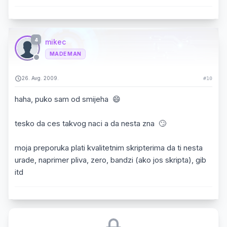
4
mikec
MADE MAN
26. Avg. 2009.
#10
haha, puko sam od smijeha 😄
tesko da ces takvog naci a da nesta zna 🙄
moja preporuka plati kvalitetnim skripterima da ti nesta
urade, naprimer pliva, zero, bandzi (ako jos skripta), gib
itd