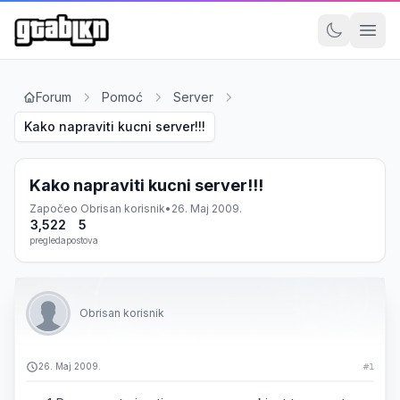
Forum
Pomoć
Server
Kako napraviti kucni server!!!
Kako napraviti kucni server!!!
Započeo
Obrisan korisnik
•
26. Maj 2009.
3,522
5
pregleda
postova
Obrisan korisnik
26. Maj 2009.
#1