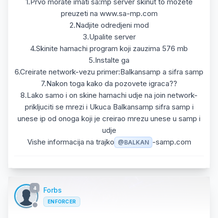
1.Prvo morate imati sa:mp server skinut to mozete
preuzeti na www.sa-mp.com
2.Nadjite odredjeni mod
3.Upalite server
4.Skinite hamachi program koji zauzima 576 mb
5.Instalte ga
6.Creirate network-vezu primer:Balkansamp a sifra samp
7.Nakon toga kako da pozovete igraca??
8.Lako samo i on skine hamachi udje na join network-
prikljuciti se mrezi i Ukuca Balkansamp sifra samp i
unese ip od onoga koji je creirao mrezu unese u samp i
udje
Vishe informacija na trajko
-samp.com
@BALKAN
4
Forbs
ENFORCER