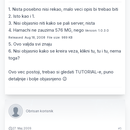
1. Nista posebno nisi rekao, malo veci opis bi trebao biti
2. Isto kao i 1.
3. Nisi objasnio niti kako se pali server, nista
4. Hamachi ne zauzima 576 MG, nego
Version: 1.0.3.0
Released: Aug 18, 2008 File size: 989 KB
5. Ovo valjda svi znaju
6. Nisi objasnio kako se kreira veza, klikni tu, tu i tu, nema
toga?
Ovo vec postoji, trebao si gledati TUTORIAL-e, puno
detaljnije i bolje objasnjeno 😉
Obrisan korisnik
27. Maj 2009.
#5