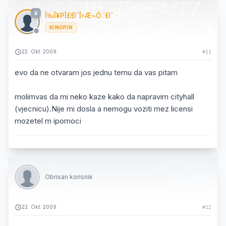
5
Î‰Î¥PÎ£Ð¯Î›Æ¬Ó¨Ð¯
KINGPIN
22. Okt. 2009.
#11
evo da ne otvaram jos jednu temu da vas pitam
molimvas da mi neko kaze kako da napravim cityhall
(vjecnicu).Nije mi dosla a nemogu voziti mez licensi
mozetel m ipomoci
Obrisan korisnik
22. Okt. 2009.
#12