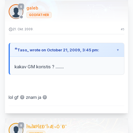
5
galeb
GODFATHER
21. Okt. 2009.
#5
Taso_ wrote on October 21, 2009, 3:45 pm:
kakav GM koristis ? .......
lol gf 😄 znam ja 😄
5
Î‰Î¥PÎ£Ð¯Î›Æ¬Ó¨Ð¯