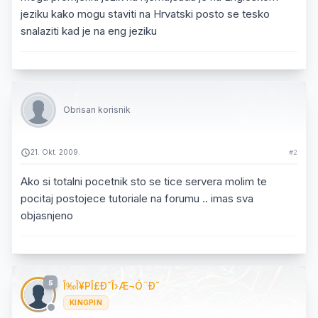
jeziku kako mogu staviti na Hrvatski posto se tesko
snalaziti kad je na eng jeziku
Obrisan korisnik
21. Okt. 2009.
#2
Ako si totalni pocetnik sto se tice servera molim te
pocitaj postojece tutoriale na forumu .. imas sva
objasnjeno
5
Î‰Î¥PÎ£Ð¯Î›Æ¬Ó¨Ð¯
KINGPIN