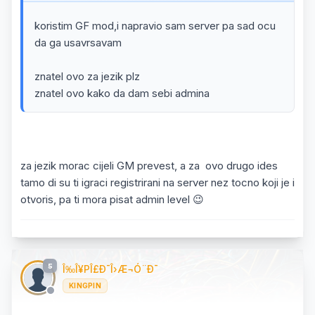
koristim GF mod,i napravio sam server pa sad ocu
da ga usavrsavam
znatel ovo za jezik plz
znatel ovo kako da dam sebi admina
za jezik morac cijeli GM prevest, a za ovo drugo ides
tamo di su ti igraci registrirani na server nez tocno koji je i
otvoris, pa ti mora pisat admin level 😉
5
Î‰Î¥PÎ£Ð¯Î›Æ¬Ó¨Ð¯
KINGPIN