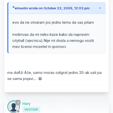
elmedin wrote on October 22, 2009, 12:03 pm:
evo da ne otvaram jos jednu temu da vas pitam
molimvas da mi neko kaze kako da napravim
cityhall (vjecnicu).Nije mi dosla a nemogu voziti
mez licensi mozetel m ipomoci
ma doÄ‡i Ä‡e, samo moras odigrat jedno 20-ak sati pa
se sama pojavi... 😁
3
Hary
HUSTLER