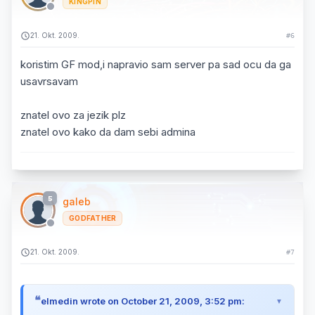
KINGPIN
21. Okt. 2009.
#6
koristim GF mod,i napravio sam server pa sad ocu da ga
usavrsavam
znatel ovo za jezik plz
znatel ovo kako da dam sebi admina
5
galeb
GODFATHER
21. Okt. 2009.
#7
elmedin wrote on October 21, 2009, 3:52 pm: