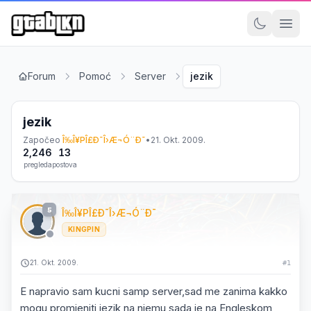
Forum
Pomoć
Server
jezik
jezik
Započeo
Î‰Î¥PÎ£Ð¯Î›Æ¬Ó¨Ð¯
•
21. Okt. 2009.
2,246
13
pregleda
postova
5
Î‰Î¥PÎ£Ð¯Î›Æ¬Ó¨Ð¯
KINGPIN
21. Okt. 2009.
#1
E napravio sam kucni samp server,sad me zanima kakko
mogu promjeniti jezik na njemu,sada je na Engleskom