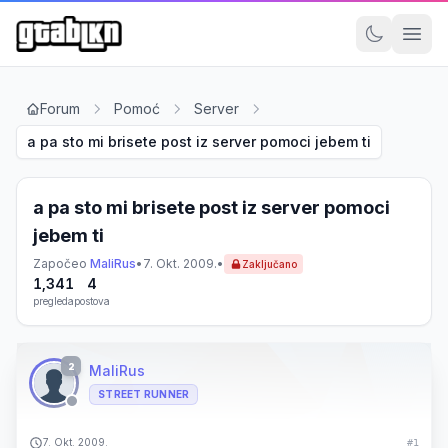
Forum
Pomoć
Server
a pa sto mi brisete post iz server pomoci jebem ti
a pa sto mi brisete post iz server pomoci
jebem ti
Započeo
MaliRus
•
7. Okt. 2009.
•
Zaključano
1,341
4
pregleda
postova
2
MaliRus
STREET RUNNER
7. Okt. 2009.
#1