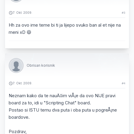
7. Okt. 2009.
#3
Hh za ovo ime teme bi ti ja lijepo svuko ban al et nije na
meni xD 😄
Obrisan korisnik
7. Okt. 2009.
#4
Neznam kako da te nauÄ‡im viÅ¡e da ovo NIJE pravi
board za to, idi u "Scripting Chat" board.
Postao si ISTU temu dva puta i oba puta u pogreÅ¡ne
boardove.
Pozdrav,