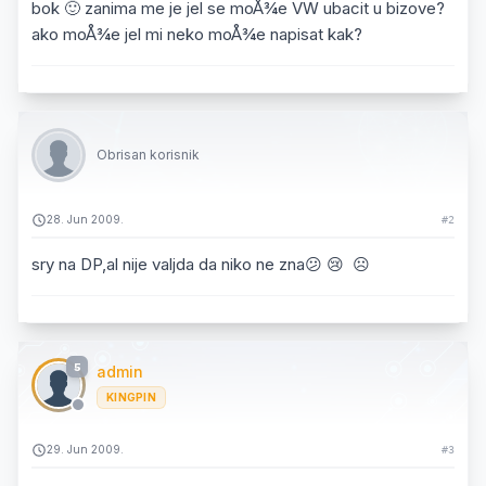
bok 🙂 zanima me je jel se moÅ¾e VW ubacit u bizove?
ako moÅ¾e jel mi neko moÅ¾e napisat kak?
Obrisan korisnik
28. Jun 2009.
#2
sry na DP,al nije valjda da niko ne zna😕 😢 ☹️
5
admin
KINGPIN
29. Jun 2009.
#3