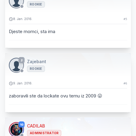
ROOKIE
8. Jan. 2016.
#5
Djeste momci, sta ima
2
Zajebant
ROOKIE
9. Jan. 2016.
#6
zaboravili ste da lockate ovu temu iz 2009 😛
10
CADILAB
ADMINISTRATOR