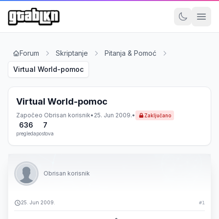
Forum
Skriptanje
Pitanja & Pomoć
Virtual World-pomoc
Virtual World-pomoc
Započeo
Obrisan korisnik
•
25. Jun 2009.
•
Zaključano
636
7
pregleda
postova
Obrisan korisnik
25. Jun 2009.
#1