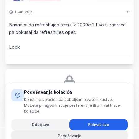
11. Jan. 2016.
#7
Nasao si da refreshujes temu iz 2009e ? Evo ti zabrana
pa pokusaj da refreshujes opet.
Lock
Podešavanja kolačića
Morate biti prijavljeni da biste odgovorili na ovu temu.
Koristimo kolačiće da poboljšamo vaše iskustvo.
Možete prilagoditi svoje preferencije ili prihvatiti sve
Prijava
kolačiće.
Odbij sve
Prihvati sve
Podešavanja
© 2026 SmartShark. All rights reserved.