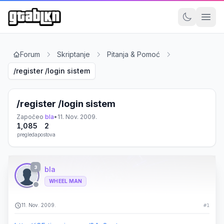
Forum
Skriptanje
Pitanja & Pomoć
/register /login sistem
/register /login sistem
Započeo
bla
•
11. Nov. 2009.
1,085
2
pregleda
postova
3
bla
WHEEL MAN
11. Nov. 2009.
#1