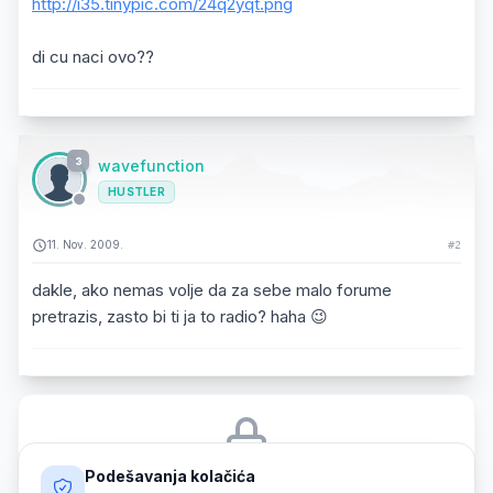
http://i35.tinypic.com/24q2yqt.png
di cu naci ovo??
3
wavefunction
HUSTLER
11. Nov. 2009.
#2
dakle, ako nemas volje da za sebe malo forume
pretrazis, zasto bi ti ja to radio? haha 😉
Podešavanja kolačića
Morate biti prijavljeni da biste odgovorili na ovu temu.