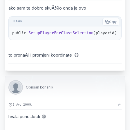
ako sam te dobro skuÅ¾io onda je ovo
Copy
public 
SetupPlayerForClassSelection
(playerid)
to pronaÄ‘i i promjeni koordinate 😉
Obrisan korisnik
8. Avg. 2009.
#4
hvala puno..lock 😄