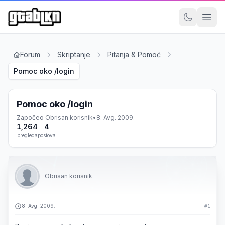
Forum
Skriptanje
Pitanja & Pomoć
Pomoc oko /login
Pomoc oko /login
Započeo
Obrisan korisnik
•
8. Avg. 2009.
1,264
4
pregleda
postova
Obrisan korisnik
8. Avg. 2009.
#1