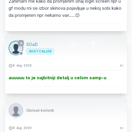
Zanimam me kako da promjenim onaj login screen npr u
gf modu mi se izbor skinova pojavljuje u nekoj sobi kako
da promjenim npr nekamo van.....😕
4
SOaD
SHOT CALLER
8. Avg. 2009.
#2
auuuuu to je najbitniji detalj u celom samp-u
Obrisan korisnik
8. Avg. 2009.
#3