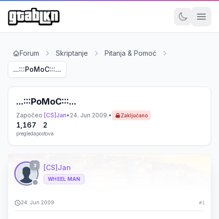
Forum
Skriptanje
Pitanja & Pomoć
...:::PoMoC:::...
...:::PoMoC:::...
Započeo
[CS]Jan
•
24. Jun 2009.
•
Zaključano
1,167
2
pregleda
postova
3
[CS]Jan
WHEEL MAN
24. Jun 2009.
#1