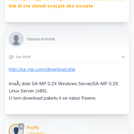
link di ste skinuli svoj pls ako mozete
Obrisan korisnik
1. Jun 2009.
#2
http://sa-mp.com/download.php
ImaÅ¡ dole SA-MP 0.2X Windows Server/SA-MP 0.2X
Linux Server (x86).
U tom download paketu ti se nalazi Pawno.
5
Proffy