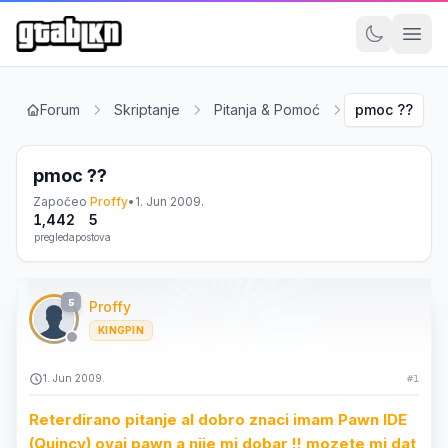
Forum
Skriptanje
Pitanja & Pomoć
pmoc ??
pmoc ??
Započeo
Proffy
•
1. Jun 2009.
1,442
5
pregleda
postova
5
Proffy
KINGPIN
1. Jun 2009.
#1
Reterdirano pitanje al dobro znaci imam Pawn IDE
(Quincy) ovaj pawn a nije mi dobar !! mozete mi dat