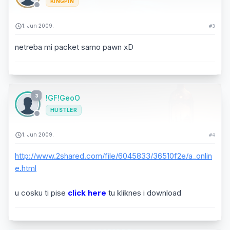
KINGPIN
1. Jun 2009.
#3
netreba mi packet samo pawn xD
3
!GF!GeoO
HUSTLER
1. Jun 2009.
#4
http://www.2shared.com/file/6045833/36510f2e/a_onlin
e.html
u cosku ti pise
click here
tu kliknes i download