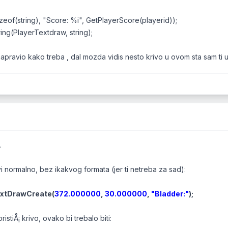
izeof(string), "Score: %i", GetPlayerScore(playerid));
ng(PlayerTextdraw, string);
apravio kako treba , dal mozda vidis nesto krivo u ovom sta sam ti
.
 normalno, bez ikakvog formata (jer ti netreba za sad):
extDrawCreate(
372.000000
,
30.000000
,
"Bladder:"
);
istiÅ¡ krivo, ovako bi trebalo biti: