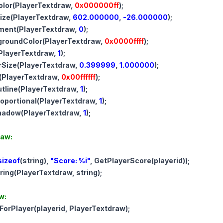
lor(PlayerTextdraw,
0x000000ff
);
ize(PlayerTextdraw,
602.000000
,
-26.000000
);
ment(PlayerTextdraw,
0
);
roundColor(PlayerTextdraw,
0x0000ffff
);
PlayerTextdraw,
1
);
rSize(PlayerTextdraw,
0.399999
,
1.000000
);
(PlayerTextdraw,
0x00ffffff
);
tline(PlayerTextdraw,
1
);
oportional(PlayerTextdraw,
1
);
adow(PlayerTextdraw,
1
);
raw:
sizeof
(string),
"Score: %i"
, GetPlayerScore(playerid));
ing(PlayerTextdraw, string);
w:
rPlayer(playerid, PlayerTextdraw);