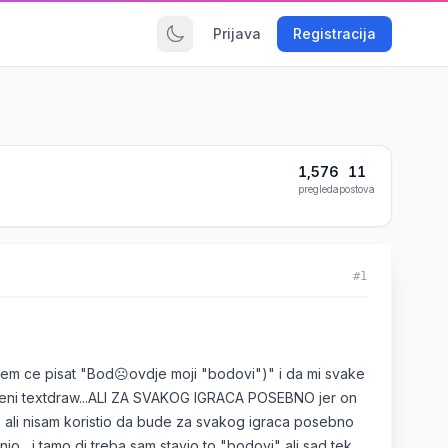
Prijava
Registracija
1,576
11
pregleda
postova
#1
em ce pisat "Bod☹️ovdje moji "bodovi")" i da mi svake
romjeni textdraw...ALI ZA SVAKOG IGRACA POSEBNO jer on
ali nisam koristio da bude za svakog igraca posebno
o , i tamo di treba sam stavio to "bodovi" ali sad tek