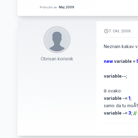
Maj 2009
Pridružio se:
7. Okt. 2009.
Neznam kakav vari
Obrisan korisnik
new
variable =
variable--;
ili ovako:
variable -=
1
;
samo da tu moÅ¾e
variable -=
3
;
//