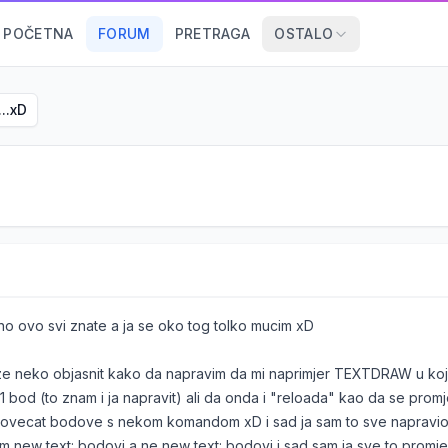
POČETNA
FORUM
PRETRAGA
OSTALO
...xD
atno ovo svi znate a ja se oko tog tolko mucim xD
oze neko objasnit kako da napravim da mi naprimjer TEXTDRAW u koj
 1 bod (to znam i ja napravit) ali da onda i "reloada" kao da se p
ovecat bodove s nekom komandom xD i sad ja sam to sve napravio 
m new text: bodovi a ne new text: bodovi i sad sam ja sve to promjeni