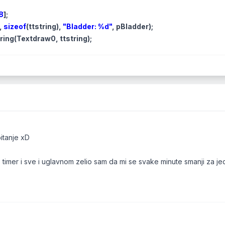
8
];
,
sizeof
(ttstring),
"Bladder: %d"
, pBladder);
ing(Textdraw0, ttstring);
itanje xD
o timer i sve i uglavnom zelio sam da mi se svake minute smanji za je