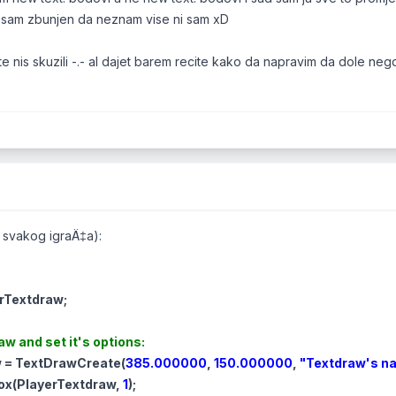
ko sam zbunjen da neznam vise ni sam xD
te nis skuzili -.- al dajet barem recite kako da napravim da dole neg
a svakog igraÄ‡a):
rTextdraw;
aw and set it's options:
 = TextDrawCreate(
385.000000
,
150.000000
,
"Textdraw's n
x(PlayerTextdraw,
1
);