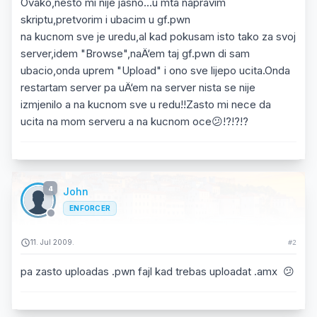
Ovako,nesto mi nije jasno...u mta napravim
skriptu,pretvorim i ubacim u gf.pwn
na kucnom sve je uredu,al kad pokusam isto tako za svoj
server,idem "Browse",naÄ‘em taj gf.pwn di sam
ubacio,onda uprem "Upload" i ono sve lijepo ucita.Onda
restartam server pa uÄ‘em na server nista se nije
izmjenilo a na kucnom sve u redu!!Zasto mi nece da
ucita na mom serveru a na kucnom oce😕!?!?!?
4
John
ENFORCER
11. Jul 2009.
#2
pa zasto uploadas .pwn fajl kad trebas uploadat .amx 😕