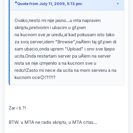
Quote from July 11, 2009, 5:13 pm:
Ovako,nesto mi nije jasno...u mta napravim
skriptu,pretvorim i ubacim u gf.pwn
na kucnom sve je uredu,al kad pokusam isto tako
za svoj server,idem "Browse",naÄ‘em taj gf.pwn di
sam ubacio,onda uprem "Upload" i ono sve lijepo
ucita.Onda restartam server pa uÄ‘em na server
nista se nije izmjenilo a na kucnom sve u
redu!!Zasto mi nece da ucita na mom serveru a na
kucnom oce😕!?!?!?
Zar i ti ?!
BTW. u MTA ne radis skriptu, u MTA crtas...