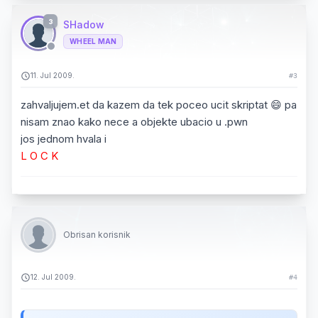
3
SHadow
WHEEL MAN
11. Jul 2009.
#3
zahvaljujem.et da kazem da tek poceo ucit skriptat 😄 pa
nisam znao kako nece a objekte ubacio u .pwn
jos jednom hvala i
L O C K
Obrisan korisnik
12. Jul 2009.
#4