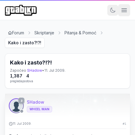
Forum
Skriptanje
Pitanja & Pomoć
Kako i zasto?!?!
Kako i zasto?!?!
Započeo
SHadow
•
11. Jul 2009.
1,387
4
pregleda
postova
3
SHadow
WHEEL MAN
11. Jul 2009.
#1