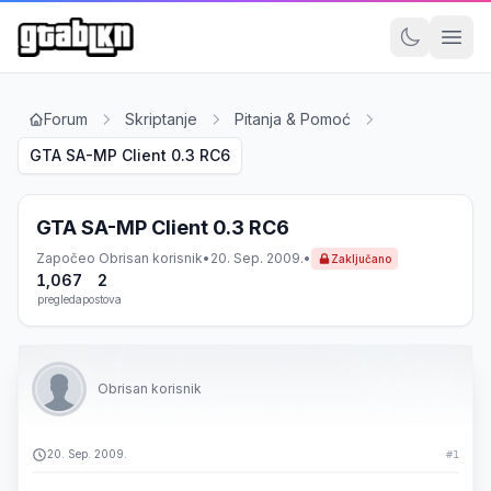
Forum
Skriptanje
Pitanja & Pomoć
GTA SA-MP Client 0.3 RC6
GTA SA-MP Client 0.3 RC6
Započeo
Obrisan korisnik
•
20. Sep. 2009.
•
Zaključano
1,067
2
pregleda
postova
Obrisan korisnik
20. Sep. 2009.
#1