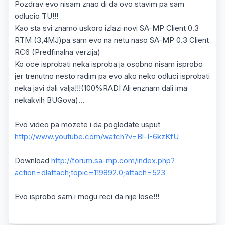
Pozdrav evo nisam znao di da ovo stavim pa sam
odlucio TU!!!
Kao sta svi znamo uskoro izlazi novi SA-MP Client 0.3
RTM (3,4MJ)pa sam evo na netu naso SA-MP 0.3 Client
RC6 (Predfinalna verzija)
Ko oce isprobati neka isproba ja osobno nisam isprobo
jer trenutno nesto radim pa evo ako neko odluci isprobati
neka javi dali valja!!!(100%RADI Ali enznam dali ima
nekakvih BUGova)...
Evo video pa mozete i da pogledate usput
http://www.youtube.com/watch?v=Bl-I-6kzKfU
Download
http://forum.sa-mp.com/index.php?
action=dlattach;topic=119892.0;attach=523
Evo isprobo sam i mogu reci da nije lose!!!