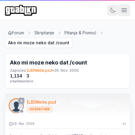
Forum
Skriptanje
Pitanja & Pomoć
Ako mi moze neko dat /count
Ako mi moze neko dat /count
Započeo
[LB]Weite.psd
•
26. Nov. 2009.
1,134
3
pregleda
postova
5
[LB]Weite.psd
GODFATHER
26. Nov. 2009.
#1