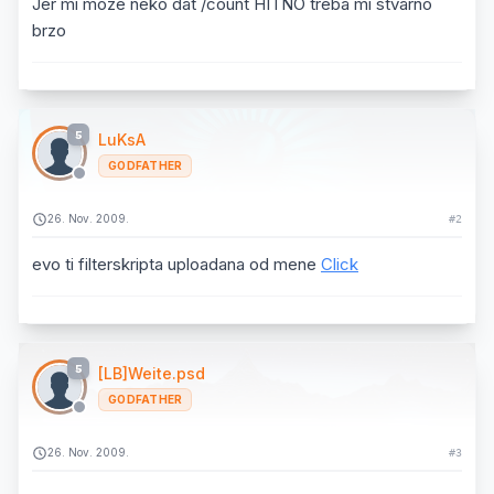
Jer mi moze neko dat /count HITNO treba mi stvarno
brzo
5
LuKsA
GODFATHER
26. Nov. 2009.
#2
evo ti filterskripta uploadana od mene
Click
5
[LB]Weite.psd
GODFATHER
26. Nov. 2009.
#3