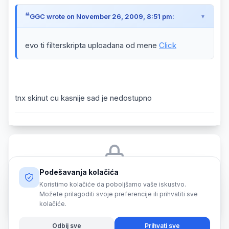
GGC wrote on November 26, 2009, 8:51 pm:
evo ti filterskripta uploadana od mene
Click
tnx skinut cu kasnije sad je nedostupno
Podešavanja kolačića
Morate biti prijavljeni da biste odgovorili na ovu temu.
Koristimo kolačiće da poboljšamo vaše iskustvo.
Možete prilagoditi svoje preferencije ili prihvatiti sve
Prijava
kolačiće.
Odbij sve
Prihvati sve