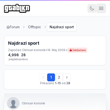
Forum
Offtopic
Najdrazi sport
Najdrazi sport
Započeo
Obrisan korisnik
•
19. Maj 2009.
•
Zaključano
4,998
28
pregleda
postova
1
2
Prikazano
1
–
15
od
28
Obrisan korisnik