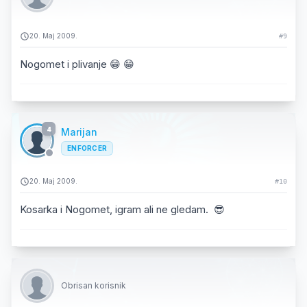
20. Maj 2009.
#9
Nogomet i plivanje 😁 😁
4
Marijan
ENFORCER
20. Maj 2009.
#10
Kosarka i Nogomet, igram ali ne gledam. 😎
Obrisan korisnik