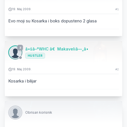
19. Maj 2009.
#1
Evo moji su Kosarka i boks dopusteno 2 glasa
3
â•šâ–ºWHC â€ Makaveliâ—„â•
HUSTLER
19. Maj 2009.
#2
Kosarka i bilijar
Obrisan korisnik