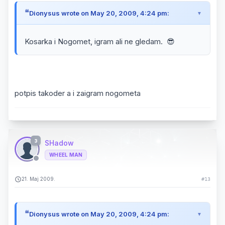
Dionysus wrote on May 20, 2009, 4:24 pm:
Kosarka i Nogomet, igram ali ne gledam. 😎
potpis takoder a i zaigram nogometa
3
SHadow
WHEEL MAN
21. Maj 2009.
#13
Dionysus wrote on May 20, 2009, 4:24 pm: