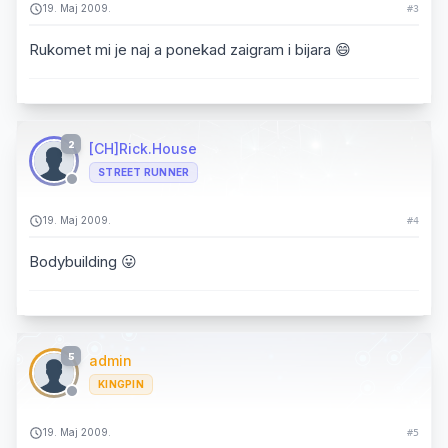
19. Maj 2009.
#3
Rukomet mi je naj a ponekad zaigram i bijara 😄
2
[CH]Rick.House
STREET RUNNER
19. Maj 2009.
#4
Bodybuilding 😛
5
admin
KINGPIN
19. Maj 2009.
#5