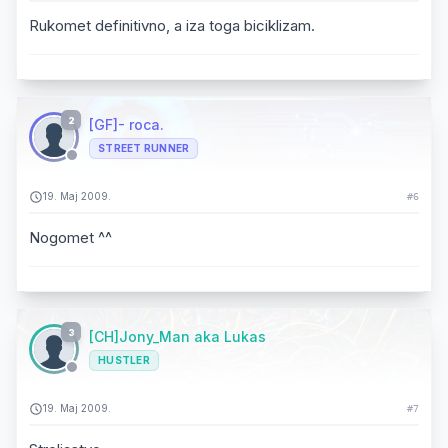
Rukomet definitivno, a iza toga biciklizam.
2
[GF]- roca.
STREET RUNNER
19. Maj 2009.
#6
Nogomet ^^
3
[CH]Jony_Man aka Lukas
HUSTLER
19. Maj 2009.
#7