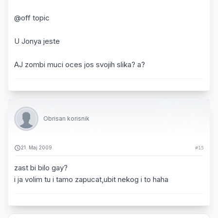
@off topic
U Jonya jeste
AJ zombi muci oces jos svojih slika? a?
Obrisan korisnik
21. Maj 2009.
#15
zast bi bilo gay?
i ja volim tu i tamo zapucat,ubit nekog i to haha