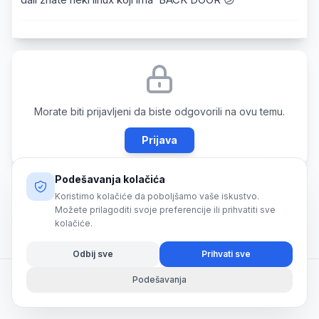
Morate biti prijavljeni da biste odgovorili na ovu temu.
Prijava
Podešavanja kolačića
Koristimo kolačiće da poboljšamo vaše iskustvo.
Možete prilagoditi svoje preferencije ili prihvatiti sve
kolačiće.
Odbij sve
Prihvati sve
Podešavanja
© 2026 SmartShark. All rights reserved.
Powered by
Momentum
|
v2026.3.001 Alpha