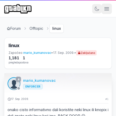
Forum
Offtopic
linux
linux
Započeo
mario_kumanovac
•
17. Sep. 2009.
•
Zaključano
1,181
1
pregleda
postova
4
mario_kumanovac
ENFORCER
17. Sep. 2009.
#1
onako cisto informativno dali koristite neki linux ili knopix i
dali znate neki linux koji ima BACK DOOR 😕