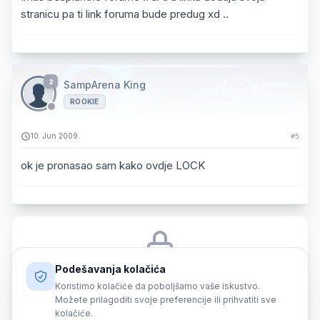
stranicu pa ti link foruma bude predug xd ..
2
SampArena King
ROOKIE
10. Jun 2009.
#5
ok je pronasao sam kako ovdje LOCK
Podešavanja kolačića
Morate biti prijavljeni da biste odgovorili na ovu temu.
Koristimo kolačiće da poboljšamo vaše iskustvo.
Možete prilagoditi svoje preferencije ili prihvatiti sve
Prijava
kolačiće.