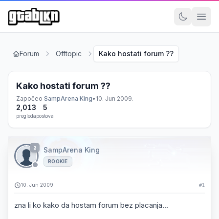
Forum
Offtopic
Kako hostati forum ??
Kako hostati forum ??
Započeo
SampArena King
•
10. Jun 2009.
2,013
5
pregleda
postova
2
SampArena King
ROOKIE
10. Jun 2009.
#1
zna li ko kako da hostam forum bez placanja...